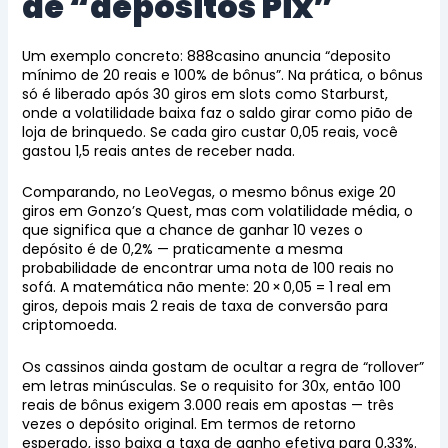
de “depositos Pix”
Um exemplo concreto: 888casino anuncia “deposito
mínimo de 20 reais e 100% de bônus”. Na prática, o bônus
só é liberado após 30 giros em slots como Starburst,
onde a volatilidade baixa faz o saldo girar como pião de
loja de brinquedo. Se cada giro custar 0,05 reais, você
gastou 1,5 reais antes de receber nada.
Comparando, no LeoVegas, o mesmo bônus exige 20
giros em Gonzo’s Quest, mas com volatilidade média, o
que significa que a chance de ganhar 10 vezes o
depósito é de 0,2% — praticamente a mesma
probabilidade de encontrar uma nota de 100 reais no
sofá. A matemática não mente: 20 × 0,05 = 1 real em
giros, depois mais 2 reais de taxa de conversão para
criptomoeda.
Os cassinos ainda gostam de ocultar a regra de “rollover”
em letras minúsculas. Se o requisito for 30x, então 100
reais de bônus exigem 3.000 reais em apostas — três
vezes o depósito original. Em termos de retorno
esperado, isso baixa a taxa de ganho efetiva para 0,33%.