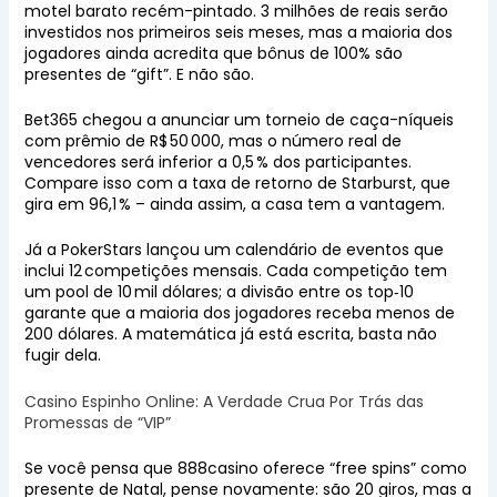
motel barato recém-pintado. 3 milhões de reais serão
investidos nos primeiros seis meses, mas a maioria dos
jogadores ainda acredita que bônus de 100% são
presentes de “gift”. E não são.
Bet365 chegou a anunciar um torneio de caça-níqueis
com prêmio de R$ 50 000, mas o número real de
vencedores será inferior a 0,5 % dos participantes.
Compare isso com a taxa de retorno de Starburst, que
gira em 96,1 % – ainda assim, a casa tem a vantagem.
Já a PokerStars lançou um calendário de eventos que
inclui 12 competições mensais. Cada competição tem
um pool de 10 mil dólares; a divisão entre os top‑10
garante que a maioria dos jogadores receba menos de
200 dólares. A matemática já está escrita, basta não
fugir dela.
Casino Espinho Online: A Verdade Crua Por Trás das
Promessas de “VIP”
Se você pensa que 888casino oferece “free spins” como
presente de Natal, pense novamente: são 20 giros, mas a