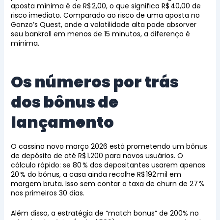
aposta mínima é de R$ 2,00, o que significa R$ 40,00 de
risco imediato. Comparado ao risco de uma aposta no
Gonzo’s Quest, onde a volatilidade alta pode absorver
seu bankroll em menos de 15 minutos, a diferença é
mínima.
Os números por trás
dos bônus de
lançamento
O cassino novo março 2026 está prometendo um bônus
de depósito de até R$ 1.200 para novos usuários. O
cálculo rápido: se 80 % dos depositantes usarem apenas
20 % do bônus, a casa ainda recolhe R$ 192 mil em
margem bruta. Isso sem contar a taxa de churn de 27 %
nos primeiros 30 dias.
Além disso, a estratégia de “match bonus” de 200% no