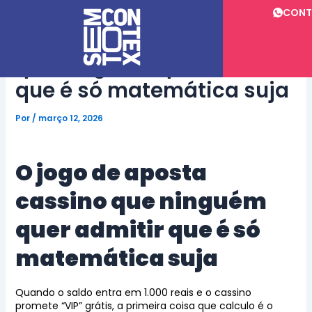
Ir
CONT
para
o
O jogo de aposta cassino
conteúdo
que ninguém quer admitir
que é só matemática suja
Por
/
março 12, 2026
O jogo de aposta
cassino que ninguém
quer admitir que é só
matemática suja
Quando o saldo entra em 1.000 reais e o cassino
promete “VIP” grátis, a primeira coisa que calculo é o