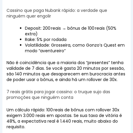
Cassino que paga Nubank rápido: a verdade que
ninguém quer engolir
Deposit: 200 reais → bônus de 100 reais (50%
extra)
Rake: 5% por rodada
Volatilidade: Grosseira, como Gonzo’s Quest em
modo “aventureiro”
Não é coincidência que a maioria dos “presentes” tenha
validade de 7 dias. Se você gasta 20 minutos por sessão,
são 140 minutos que desaparecem em burocracia antes
de poder usar o bônus, e ainda há um rollover de 30x.
7 reais grátis para jogar cassino: o truque sujo das
promoções que ninguém conta
Um cálculo rápido: 100 reais de bônus com rollover 30x
exigem 3.000 reais em apostas. Se sua taxa de vitória é
48%, a expectativa real é 1.440 reais, muito abaixo do
requisito.