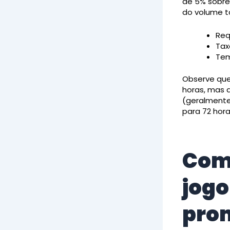
de 5% sobre
do volume to
Req
Tax
Tem
Observe que
horas, mas 
(geralmente
para 72 hor
Com
jogo
pro