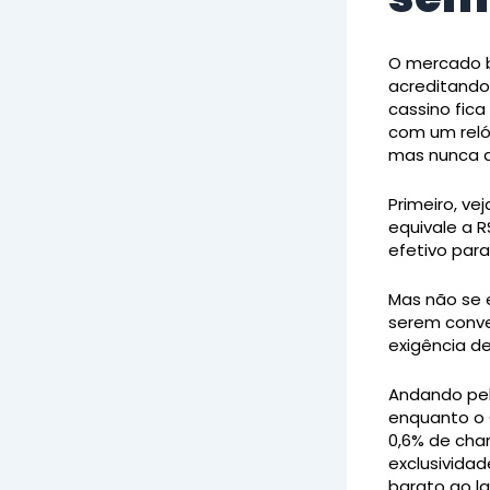
O mercado b
acreditando 
cassino fic
com um reló
mas nunca 
Primeiro, v
equivale a 
efetivo para
Mas não se 
serem conve
exigência de
Andando pela
enquanto o 
0,6% de chan
exclusividad
barato ao l