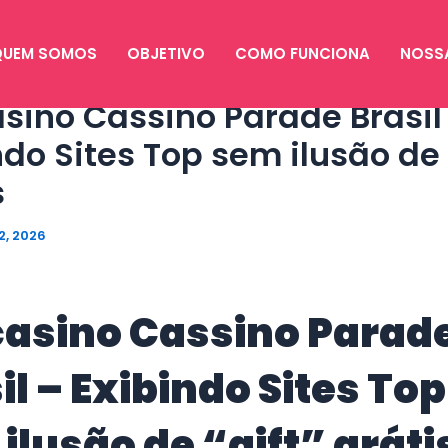
QUEM SOMOS
OBJETIVO
COMO FUNCIONA
NOSSA
casino Cassino Parade Brasil
ndo Sites Top sem ilusão de 
s
2, 2026
 casino Cassino Parad
il – Exibindo Sites Top
ilusão de “gift” gráti