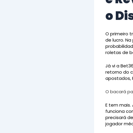
o Di
O primeiro t
de lucro. Na
probabilida
roletas de ba
Já vi a Bet3
retorno do 
apostados, 
O bacará par
E tem mais. 
funciona com
precisará de
jogador médi