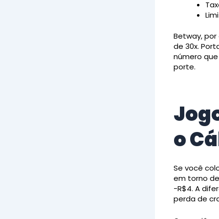
Tax
Lim
Betway, por
de 30x. Por
número que 
porte.
Jogo
o Cá
Se você col
em torno de
-R$4. A dife
perda de cra