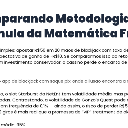
parando Metodologia
ula da Matemática F
simples: apostar R$50 em 20 mãos de blackjack com taxa de 
pectativa de ganho de -R$10. Se compararmos isso ao reto
m investimento conservador, o cassino perde o encanto de 
 app de blackjack com saque pix: onde a ilusão encontra a 
o, o slot Starburst da NetEnt tem volatilidade média, mas 
gadas. Contrastando, a volatilidade de Gonzo’s Quest pode 
com frequência de 0,1% — ainda assim, o risco de perder R$
giros é mais real que a promessa de “VIP” treatment de alg
 médio: 95%