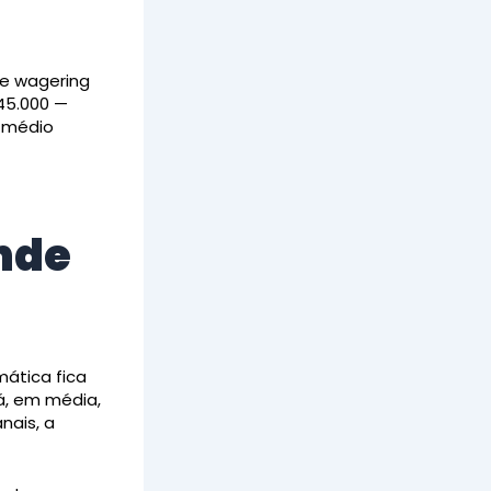
õe wagering
45.000 —
 médio
nde
ática fica
á, em média,
nais, a