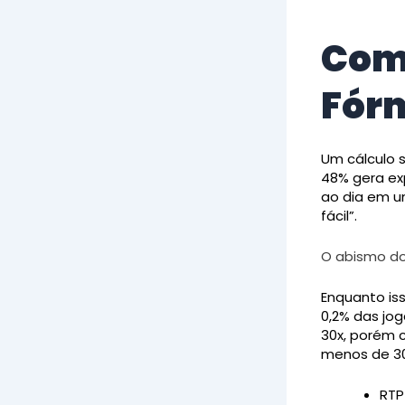
Com
Fórm
Um cálculo 
48% gera ex
ao dia em u
fácil”.
O abismo do
Enquanto iss
0,2% das jo
30x, porém 
menos de 30 
RTP