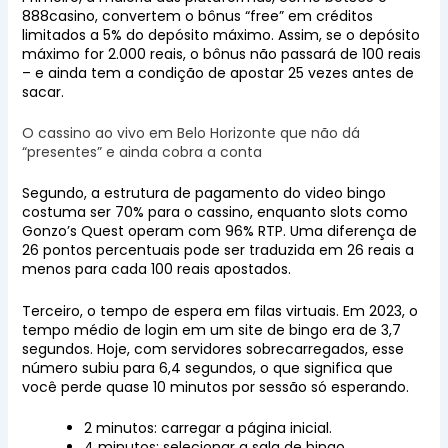
888casino, convertem o bônus “free” em créditos
limitados a 5% do depósito máximo. Assim, se o depósito
máximo for 2.000 reais, o bônus não passará de 100 reais
– e ainda tem a condição de apostar 25 vezes antes de
sacar.
O cassino ao vivo em Belo Horizonte que não dá
“presentes” e ainda cobra a conta
Segundo, a estrutura de pagamento do video bingo
costuma ser 70% para o cassino, enquanto slots como
Gonzo’s Quest operam com 96% RTP. Uma diferença de
26 pontos percentuais pode ser traduzida em 26 reais a
menos para cada 100 reais apostados.
Terceiro, o tempo de espera em filas virtuais. Em 2023, o
tempo médio de login em um site de bingo era de 3,7
segundos. Hoje, com servidores sobrecarregados, esse
número subiu para 6,4 segundos, o que significa que
você perde quase 10 minutos por sessão só esperando.
2 minutos: carregar a página inicial.
4 minutos: selecionar a sala de bingo.