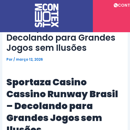
Ir
CONT
para
o
Sportaza Casino Cassino
conteúdo
Runway Brasil –
Decolando para Grandes
Jogos sem Ilusões
Por
/
março 12, 2026
Sportaza Casino
Cassino Runway Brasil
– Decolando para
Grandes Jogos sem
Ilusões