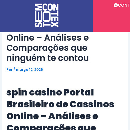
Ir
CONT
para
o
spin casino Portal
conteúdo
Brasileiro de Cassinos
Online – Análises e
Comparações que
ninguém te contou
Por
/
março 12, 2026
spin casino Portal
Brasileiro de Cassinos
Online – Análises e
Comparações que