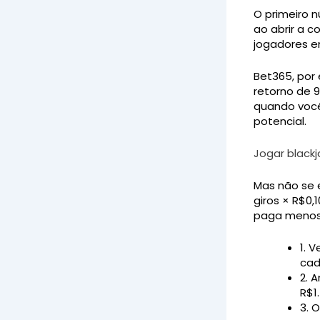
O primeiro n
ao abrir a c
jogadores e
Bet365, por
retorno de 9
quando você
potencial.
Jogar black
Mas não se e
giros × R$0,
paga menos 
1. 
cad
2. 
R$1
3. 