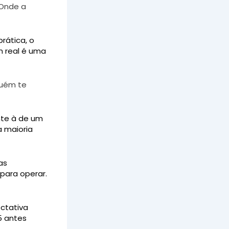
 Onde a
rática, o
m real é uma
guém te
nte à de um
a maioria
as
para operar.
ectativa
5 antes