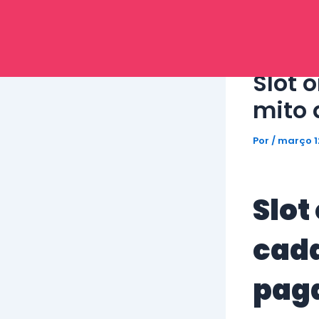
Ir
para
o
conteúdo
Slot 
mito 
Por
/
março 1
Slot
cada
paga