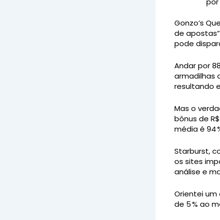
por
Gonzo’s Ques
de apostas”
pode dispar
Andar por 8
armadilhas 
resultando 
Mas o verda
bônus de R$3
média é 94 
Starburst, 
os sites im
análise e m
Orientei um
de 5 % ao mê