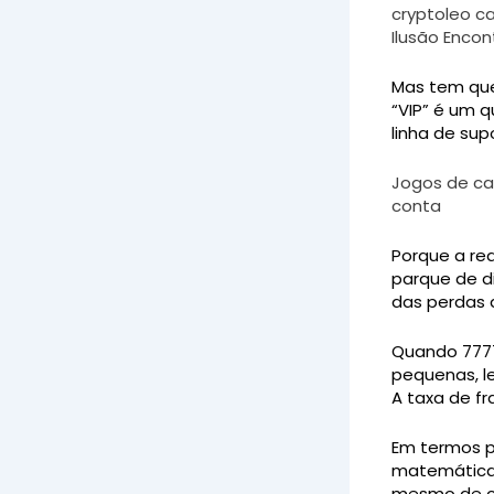
cryptoleo ca
Ilusão Encon
Mas tem quem
“VIP” é um 
linha de su
Jogos de ca
conta
Porque a re
parque de di
das perdas 
Quando 7777
pequenas, l
A taxa de fr
Em termos pr
matemática 
mesmo de c