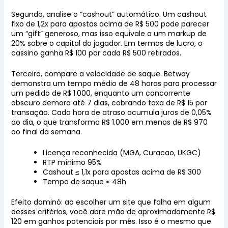
Segundo, analise o “cashout” automático. Um cashout
fixo de 1,2x para apostas acima de R$ 500 pode parecer
um “gift” generoso, mas isso equivale a um markup de
20% sobre o capital do jogador. Em termos de lucro, o
cassino ganha R$ 100 por cada R$ 500 retirados.
Terceiro, compare a velocidade de saque. Betway
demonstra um tempo médio de 48 horas para processar
um pedido de R$ 1.000, enquanto um concorrente
obscuro demora até 7 dias, cobrando taxa de R$ 15 por
transação. Cada hora de atraso acumula juros de 0,05%
ao dia, o que transforma R$ 1.000 em menos de R$ 970
ao final da semana.
Licença reconhecida (MGA, Curacao, UKGC)
RTP mínimo 95%
Cashout ≤ 1,1x para apostas acima de R$ 300
Tempo de saque ≤ 48h
Efeito dominó: ao escolher um site que falha em algum
desses critérios, você abre mão de aproximadamente R$
120 em ganhos potenciais por mês. Isso é o mesmo que