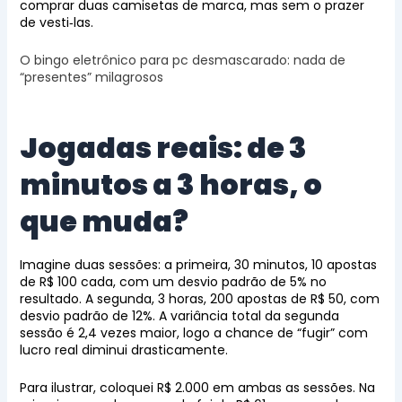
comprar duas camisetas de marca, mas sem o prazer
de vesti‑las.
O bingo eletrônico para pc desmascarado: nada de
“presentes” milagrosos
Jogadas reais: de 3
minutos a 3 horas, o
que muda?
Imagine duas sessões: a primeira, 30 minutos, 10 apostas
de R$ 100 cada, com um desvio padrão de 5% no
resultado. A segunda, 3 horas, 200 apostas de R$ 50, com
desvio padrão de 12%. A variância total da segunda
sessão é 2,4 vezes maior, logo a chance de “fugir” com
lucro real diminui drasticamente.
Para ilustrar, coloquei R$ 2.000 em ambas as sessões. Na