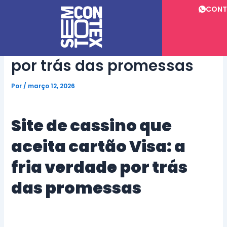
Ir
CONT
para
o
Site de cassino que aceita
conteúdo
cartão Visa: a fria verdade
por trás das promessas
Por
/
março 12, 2026
Site de cassino que
aceita cartão Visa: a
fria verdade por trás
das promessas