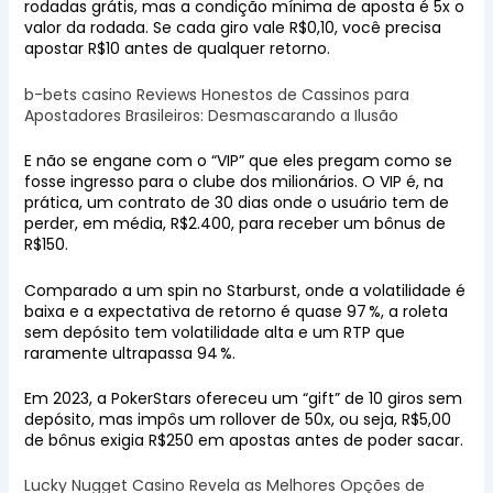
rodadas grátis, mas a condição mínima de aposta é 5x o
valor da rodada. Se cada giro vale R$0,10, você precisa
apostar R$10 antes de qualquer retorno.
b-bets casino Reviews Honestos de Cassinos para
Apostadores Brasileiros: Desmascarando a Ilusão
E não se engane com o “VIP” que eles pregam como se
fosse ingresso para o clube dos milionários. O VIP é, na
prática, um contrato de 30 dias onde o usuário tem de
perder, em média, R$2.400, para receber um bônus de
R$150.
Comparado a um spin no Starburst, onde a volatilidade é
baixa e a expectativa de retorno é quase 97 %, a roleta
sem depósito tem volatilidade alta e um RTP que
raramente ultrapassa 94 %.
Em 2023, a PokerStars ofereceu um “gift” de 10 giros sem
depósito, mas impôs um rollover de 50x, ou seja, R$5,00
de bônus exigia R$250 em apostas antes de poder sacar.
Lucky Nugget Casino Revela as Melhores Opções de