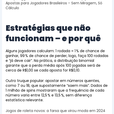
Apostas para Jogadores Brasileiros – Sem Miragem, Só
Cálculo
Estratégias que não
funcionam – e por quê
Alguns jogadores calculam: 1 rodada = 1 % de chance de
ganhar, 99 % de chance de perder, logo, faça 100 rodadas
e “já deve cair”. Na prática, a distribuição binomial
garante que a perda média após 100 jogadas será de
cerca de R$1,00 se cada aposta for R$0,10.
Outro truque popular: apostar em números quentes,
como 7 ou 18, que supostamente “saem mais”. Dados de
1 milhão de spins mostraram que a frequência de cada
número varia entre 12,5 % e 13,5 %, sem diferença
estatística relevante.
Jogos de roleta novos: a farsa que virou moda em 2024