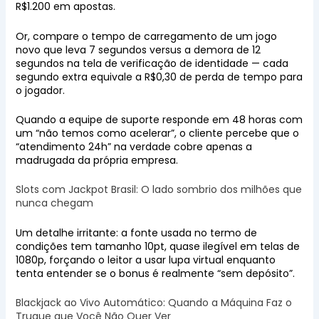
R$1.200 em apostas.
Or, compare o tempo de carregamento de um jogo
novo que leva 7 segundos versus a demora de 12
segundos na tela de verificação de identidade — cada
segundo extra equivale a R$0,30 de perda de tempo para
o jogador.
Quando a equipe de suporte responde em 48 horas com
um “não temos como acelerar”, o cliente percebe que o
“atendimento 24h” na verdade cobre apenas a
madrugada da própria empresa.
Slots com Jackpot Brasil: O lado sombrio dos milhões que
nunca chegam
Um detalhe irritante: a fonte usada no termo de
condições tem tamanho 10pt, quase ilegível em telas de
1080p, forçando o leitor a usar lupa virtual enquanto
tenta entender se o bonus é realmente “sem depósito”.
Blackjack ao Vivo Automático: Quando a Máquina Faz o
Truque que Você Não Quer Ver