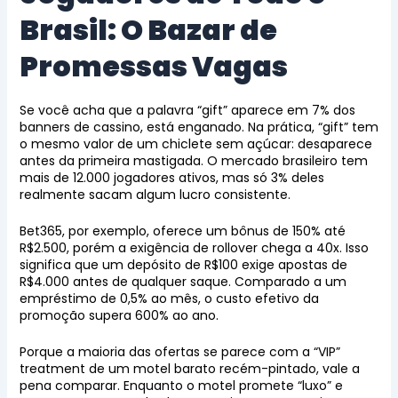
Brasil: O Bazar de
Promessas Vagas
Se você acha que a palavra “gift” aparece em 7% dos
banners de cassino, está enganado. Na prática, “gift” tem
o mesmo valor de um chiclete sem açúcar: desaparece
antes da primeira mastigada. O mercado brasileiro tem
mais de 12.000 jogadores ativos, mas só 3% deles
realmente sacam algum lucro consistente.
Bet365, por exemplo, oferece um bônus de 150% até
R$2.500, porém a exigência de rollover chega a 40x. Isso
significa que um depósito de R$100 exige apostas de
R$4.000 antes de qualquer saque. Comparado a um
empréstimo de 0,5% ao mês, o custo efetivo da
promoção supera 600% ao ano.
Porque a maioria das ofertas se parece com a “VIP”
treatment de um motel barato recém-pintado, vale a
pena comparar. Enquanto o motel promete “luxo” e