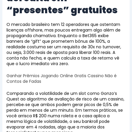
“presentes” gratuitos
O mercado brasileiro tem 12 operadores que ostentam
licenças offshore, mas poucos entregam algo além de
propaganda chamativa. Enquanto o Bet365 exibe
banners de “gift” que prometem bônus de 100%, a
realidade costuma ser um requisito de 30x no turnover,
ou seja, 3.000 reais de aposta para liberar 100 reais. A
conta não fecha, e quem calcula a taxa de retorno vê
que o lucro imediato vira zero.
Ganhar Prêmios Jogando Online Gratis Cassino Não é
Contos de Fadas
Comparando a volatilidade de um slot como Gonzo’s
Quest ao algoritmo de avaliação de risco de um cassino,
percebe‑se que ambos podem gerar picos de 0,5% de
perda em menos de um minuto. Em termos práticos, se
você arrisca R$ 200 numa roleta e a casa aplica a
mesma lógica de volatilidade, o seu bankroll pode
evaporar em 4 rodadas, algo que a maioria dos