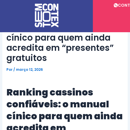
Ir
CONT
para
o
Ranking cassinos
conteúdo
confiáveis: o manual
cínico para quem ainda
acredita em “presentes”
gratuitos
Por
/
março 12, 2026
Ranking cassinos
confiáveis: o manual
cínico para quem ainda
acredita em