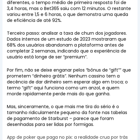
diferentes, o tempo médio de primeira resposta foi de
3,4 horas, mas o Bet365 saiu com 12 minutos. O restante
variou entre 1,5 e 6 horas, o que demonstra uma queda
de eficiência de até 92%.
Terceiro passo: analisar a taxa de churn dos jogadores.
Dados internos de um estudo de 2023 mostraram que
68% dos usuários abandonam a plataforma antes de
completar 2 semanas, indicando que a experiência de
usuário está longe de ser “premium”.
Por fim, não se deixe enganar pelos “bônus de “gift”” que
prometem “dinheiro grátis”. Nenhum cassino tem a
decência de dar dinheiro sem esperar algo em troca; o
termo “gift” aqui funciona como um anzol, e quem
morde rapidamente perde mais do que ganha.
Mas, sinceramente, o que mais me tira do sério é o
tamanho ridiculamente pequeno da fonte nas tabelas
de pagamento de Starburst – parece que foram
desenhadas para ser lidas por formigas.
App de poker que paga no pix: a realidade crua por trás