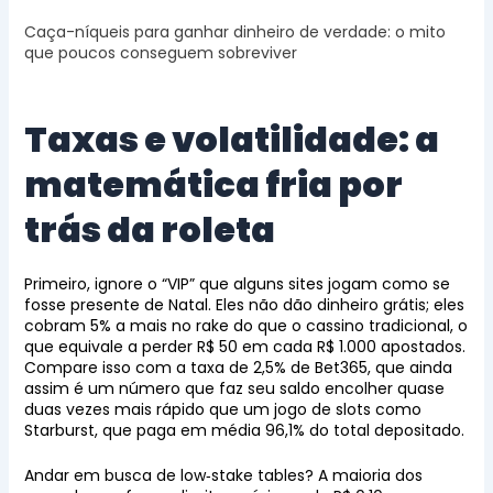
Caça-níqueis para ganhar dinheiro de verdade: o mito
que poucos conseguem sobreviver
Taxas e volatilidade: a
matemática fria por
trás da roleta
Primeiro, ignore o “VIP” que alguns sites jogam como se
fosse presente de Natal. Eles não dão dinheiro grátis; eles
cobram 5% a mais no rake do que o cassino tradicional, o
que equivale a perder R$ 50 em cada R$ 1.000 apostados.
Compare isso com a taxa de 2,5% de Bet365, que ainda
assim é um número que faz seu saldo encolher quase
duas vezes mais rápido que um jogo de slots como
Starburst, que paga em média 96,1% do total depositado.
Andar em busca de low‑stake tables? A maioria dos