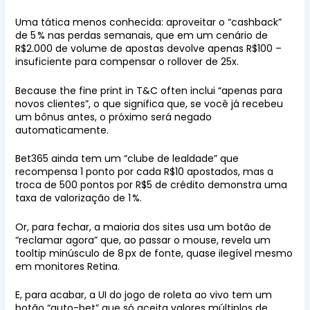
Uma tática menos conhecida: aproveitar o “cashback”
de 5 % nas perdas semanais, que em um cenário de
R$2.000 de volume de apostas devolve apenas R$100 –
insuficiente para compensar o rollover de 25x.
Because the fine print in T&C often inclui “apenas para
novos clientes”, o que significa que, se você já recebeu
um bônus antes, o próximo será negado
automaticamente.
Bet365 ainda tem um “clube de lealdade” que
recompensa 1 ponto por cada R$10 apostados, mas a
troca de 500 pontos por R$5 de crédito demonstra uma
taxa de valorização de 1 %.
Or, para fechar, a maioria dos sites usa um botão de
“reclamar agora” que, ao passar o mouse, revela um
tooltip minúsculo de 8 px de fonte, quase ilegível mesmo
em monitores Retina.
E, para acabar, a UI do jogo de roleta ao vivo tem um
botão “auto-bet” que só aceita valores múltiplos de