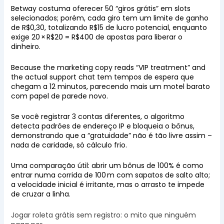
Betway costuma oferecer 50 “giros grátis” em slots
selecionados; porém, cada giro tem um limite de ganho
de R$0,30, totalizando R$15 de lucro potencial, enquanto
exige 20 × R$20 = R$400 de apostas para liberar o
dinheiro.
Because the marketing copy reads “VIP treatment” and
the actual support chat tem tempos de espera que
chegam a 12 minutos, parecendo mais um motel barato
com papel de parede novo.
Se você registrar 3 contas diferentes, o algoritmo
detecta padrões de endereço IP e bloqueia o bônus,
demonstrando que a “gratuidade” não é tão livre assim –
nada de caridade, só cálculo frio.
Uma comparação útil: abrir um bônus de 100% é como
entrar numa corrida de 100 m com sapatos de salto alto;
a velocidade inicial é irritante, mas o arrasto te impede
de cruzar a linha.
Jogar roleta grátis sem registro: o mito que ninguém