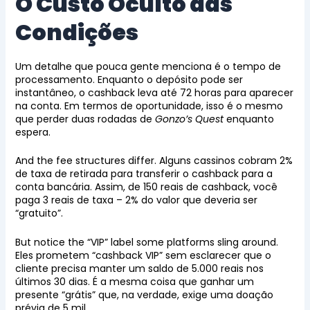
O Custo Oculto das
Condições
Um detalhe que pouca gente menciona é o tempo de
processamento. Enquanto o depósito pode ser
instantâneo, o cashback leva até 72 horas para aparecer
na conta. Em termos de oportunidade, isso é o mesmo
que perder duas rodadas de
Gonzo’s Quest
enquanto
espera.
And the fee structures differ. Alguns cassinos cobram 2%
de taxa de retirada para transferir o cashback para a
conta bancária. Assim, de 150 reais de cashback, você
paga 3 reais de taxa – 2% do valor que deveria ser
“gratuito”.
But notice the “VIP” label some platforms sling around.
Eles prometem “cashback VIP” sem esclarecer que o
cliente precisa manter um saldo de 5.000 reais nos
últimos 30 dias. É a mesma coisa que ganhar um
presente “grátis” que, na verdade, exige uma doação
prévia de 5 mil.