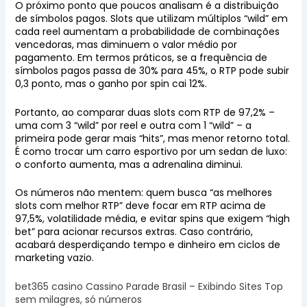
O próximo ponto que poucos analisam é a distribuição
de símbolos pagos. Slots que utilizam múltiplos “wild” em
cada reel aumentam a probabilidade de combinações
vencedoras, mas diminuem o valor médio por
pagamento. Em termos práticos, se a frequência de
símbolos pagos passa de 30% para 45%, o RTP pode subir
0,3 ponto, mas o ganho por spin cai 12%.
Portanto, ao comparar duas slots com RTP de 97,2% –
uma com 3 “wild” por reel e outra com 1 “wild” – a
primeira pode gerar mais “hits”, mas menor retorno total.
É como trocar um carro esportivo por um sedan de luxo:
o conforto aumenta, mas a adrenalina diminui.
Os números não mentem: quem busca “as melhores
slots com melhor RTP” deve focar em RTP acima de
97,5%, volatilidade média, e evitar spins que exigem “high
bet” para acionar recursos extras. Caso contrário,
acabará desperdiçando tempo e dinheiro em ciclos de
marketing vazio.
bet365 casino Cassino Parade Brasil – Exibindo Sites Top
sem milagres, só números