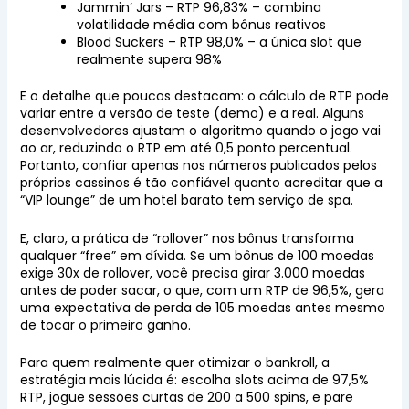
Jammin’ Jars – RTP 96,83% – combina
volatilidade média com bônus reativos
Blood Suckers – RTP 98,0% – a única slot que
realmente supera 98%
E o detalhe que poucos destacam: o cálculo de RTP pode
variar entre a versão de teste (demo) e a real. Alguns
desenvolvedores ajustam o algoritmo quando o jogo vai
ao ar, reduzindo o RTP em até 0,5 ponto percentual.
Portanto, confiar apenas nos números publicados pelos
próprios cassinos é tão confiável quanto acreditar que a
“VIP lounge” de um hotel barato tem serviço de spa.
E, claro, a prática de “rollover” nos bônus transforma
qualquer “free” em dívida. Se um bônus de 100 moedas
exige 30x de rollover, você precisa girar 3.000 moedas
antes de poder sacar, o que, com um RTP de 96,5%, gera
uma expectativa de perda de 105 moedas antes mesmo
de tocar o primeiro ganho.
Para quem realmente quer otimizar o bankroll, a
estratégia mais lúcida é: escolha slots acima de 97,5%
RTP, jogue sessões curtas de 200 a 500 spins, e pare