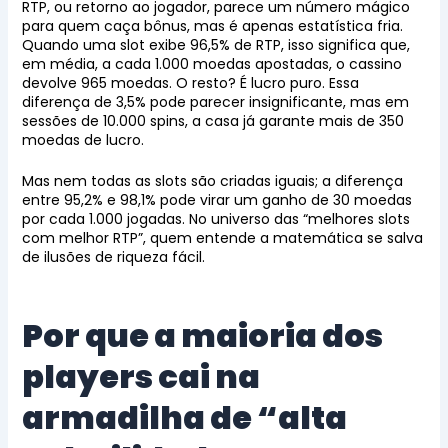
RTP, ou retorno ao jogador, parece um número mágico
para quem caça bônus, mas é apenas estatística fria.
Quando uma slot exibe 96,5% de RTP, isso significa que,
em média, a cada 1.000 moedas apostadas, o cassino
devolve 965 moedas. O resto? É lucro puro. Essa
diferença de 3,5% pode parecer insignificante, mas em
sessões de 10.000 spins, a casa já garante mais de 350
moedas de lucro.
Mas nem todas as slots são criadas iguais; a diferença
entre 95,2% e 98,1% pode virar um ganho de 30 moedas
por cada 1.000 jogadas. No universo das “melhores slots
com melhor RTP”, quem entende a matemática se salva
de ilusões de riqueza fácil.
Por que a maioria dos
players cai na
armadilha de “alta