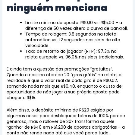
ninguém menciona
Limite mínimo de aposta: R$0,10 vs. R$5,00 – a
diferença de 50 vezes altera a curva de bankroll.
Tempo de rolagem: 3,8 segundos na roleta
automática vs. 1,2 segundos nas slots de alta
velocidade.
Taxa de retorno ao jogador (RTP): 97,3% na
roleta europeia vs. 96,0% nas slots tradicionais.
E ainda tem a questão das promoções “gratuitas”.
Quando o cassino oferece 20 “giros grátis” na roleta, a
realidade é que o valor real de cada giro é de R$0,02,
somando nada mais que R$0,40, enquanto o custo de
oportunidade de não jogar a sua própria aposta pode
chegar a R$15.
Além disso, o depósito mínimo de R$20 exigido por
algumas casas para desbloquear bônus de 100% parece
generoso, mas o rollover de 30x transforma aquele
“ganho” de R$40 em R$1.200 de apostas obrigatórias – a
conta não rende nada até que você perca tudo.