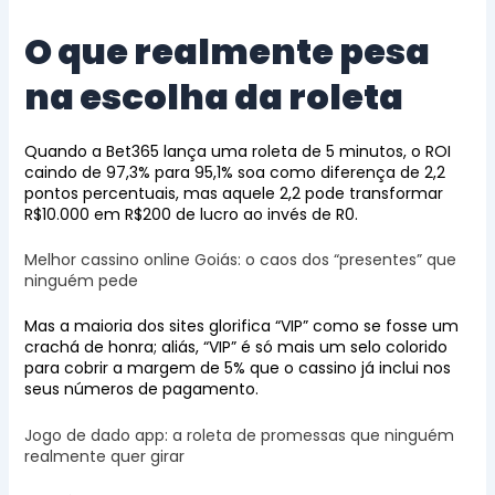
O que realmente pesa
na escolha da roleta
Quando a Bet365 lança uma roleta de 5 minutos, o ROI
caindo de 97,3% para 95,1% soa como diferença de 2,2
pontos percentuais, mas aquele 2,2 pode transformar
R$10.000 em R$200 de lucro ao invés de R0.
Melhor cassino online Goiás: o caos dos “presentes” que
ninguém pede
Mas a maioria dos sites glorifica “VIP” como se fosse um
crachá de honra; aliás, “VIP” é só mais um selo colorido
para cobrir a margem de 5% que o cassino já inclui nos
seus números de pagamento.
Jogo de dado app: a roleta de promessas que ninguém
realmente quer girar