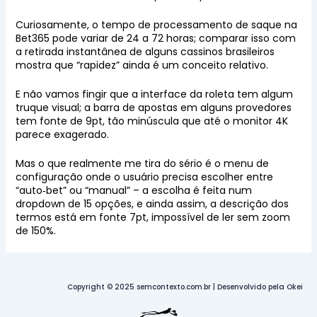
Curiosamente, o tempo de processamento de saque na
Bet365 pode variar de 24 a 72 horas; comparar isso com
a retirada instantânea de alguns cassinos brasileiros
mostra que “rapidez” ainda é um conceito relativo.
E não vamos fingir que a interface da roleta tem algum
truque visual; a barra de apostas em alguns provedores
tem fonte de 9pt, tão minúscula que até o monitor 4K
parece exagerado.
Mas o que realmente me tira do sério é o menu de
configuração onde o usuário precisa escolher entre
“auto‑bet” ou “manual” – a escolha é feita num
dropdown de 15 opções, e ainda assim, a descrição dos
termos está em fonte 7pt, impossível de ler sem zoom
de 150%.
Copyright © 2025 semcontexto.com.br | Desenvolvido pela Okei