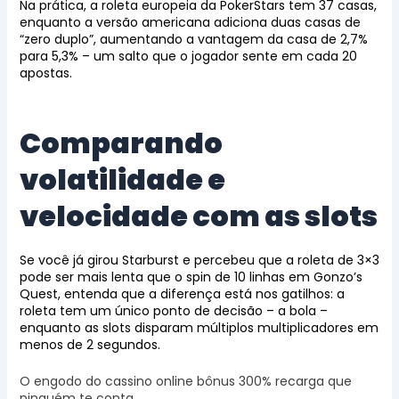
Na prática, a roleta europeia da PokerStars tem 37 casas,
enquanto a versão americana adiciona duas casas de
“zero duplo”, aumentando a vantagem da casa de 2,7%
para 5,3% – um salto que o jogador sente em cada 20
apostas.
Comparando
volatilidade e
velocidade com as slots
Se você já girou Starburst e percebeu que a roleta de 3×3
pode ser mais lenta que o spin de 10 linhas em Gonzo’s
Quest, entenda que a diferença está nos gatilhos: a
roleta tem um único ponto de decisão – a bola –
enquanto as slots disparam múltiplos multiplicadores em
menos de 2 segundos.
O engodo do cassino online bônus 300% recarga que
ninguém te conta