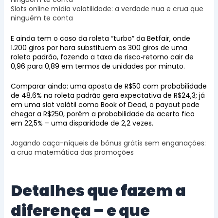
Slots online mídia volatilidade: a verdade nua e crua que
ninguém te conta
E ainda tem o caso da roleta “turbo” da Betfair, onde
1.200 giros por hora substituem os 300 giros de uma
roleta padrão, fazendo a taxa de risco‑retorno cair de
0,96 para 0,89 em termos de unidades por minuto.
Comparar ainda: uma aposta de R$50 com probabilidade
de 48,6% na roleta padrão gera expectativa de R$24,3; já
em uma slot volátil como Book of Dead, o payout pode
chegar a R$250, porém a probabilidade de acerto fica
em 22,5% – uma disparidade de 2,2 vezes.
Jogando caça-níqueis de bônus grátis sem enganações:
a crua matemática das promoções
Detalhes que fazem a
diferença – e que