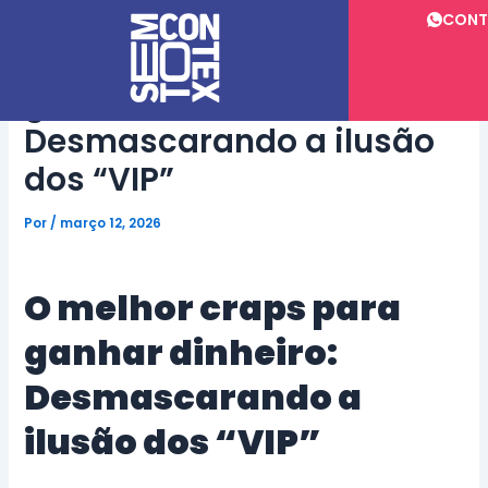
Ir
CONT
para
o
O melhor craps para
conteúdo
ganhar dinheiro:
Desmascarando a ilusão
dos “VIP”
Por
/
março 12, 2026
O melhor craps para
ganhar dinheiro:
Desmascarando a
ilusão dos “VIP”