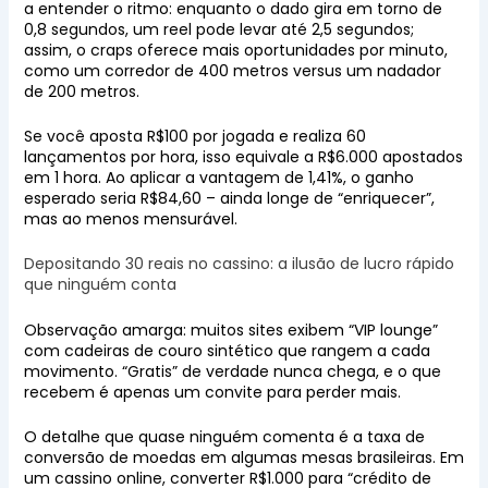
a entender o ritmo: enquanto o dado gira em torno de
0,8 segundos, um reel pode levar até 2,5 segundos;
assim, o craps oferece mais oportunidades por minuto,
como um corredor de 400 metros versus um nadador
de 200 metros.
Se você aposta R$100 por jogada e realiza 60
lançamentos por hora, isso equivale a R$6.000 apostados
em 1 hora. Ao aplicar a vantagem de 1,41%, o ganho
esperado seria R$84,60 – ainda longe de “enriquecer”,
mas ao menos mensurável.
Depositando 30 reais no cassino: a ilusão de lucro rápido
que ninguém conta
Observação amarga: muitos sites exibem “VIP lounge”
com cadeiras de couro sintético que rangem a cada
movimento. “Gratis” de verdade nunca chega, e o que
recebem é apenas um convite para perder mais.
O detalhe que quase ninguém comenta é a taxa de
conversão de moedas em algumas mesas brasileiras. Em
um cassino online, converter R$1.000 para “crédito de