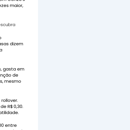
ezes maior,
escubra
o
asas dizem
a
s, gasta em
enção de
sos, mesmo
rollover.
de R$ 0,30.
tilidade.
00 entre