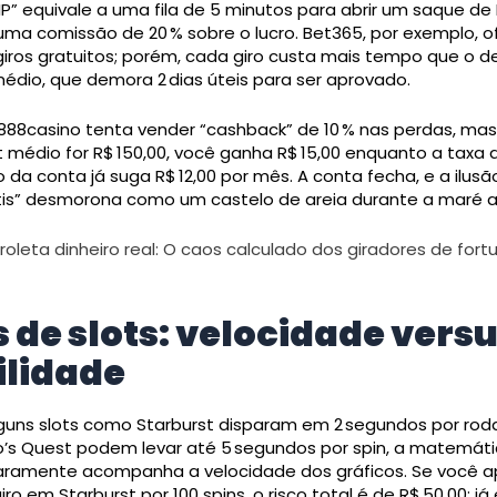
VIP” equivale a uma fila de 5 minutos para abrir um saque de 
uma comissão de 20 % sobre o lucro. Bet365, por exemplo, 
 giros gratuitos; porém, cada giro custa mais tempo que o d
édio, que demora 2 dias úteis para ser aprovado.
888casino tenta vender “cashback” de 10 % nas perdas, mas 
t médio for R$ 150,00, você ganha R$ 15,00 enquanto a taxa 
a conta já suga R$ 12,00 por mês. A conta fecha, e a ilusã
átis” desmorona como um castelo de areia durante a maré al
oleta dinheiro real: O caos calculado dos giradores de fort
 de slots: velocidade vers
ilidade
guns slots como Starburst disparam em 2 segundos por rod
s Quest podem levar até 5 segundos por spin, a matemátic
aramente acompanha a velocidade dos gráficos. Se você a
giro em Starburst por 100 spins, o risco total é de R$ 50,00; j