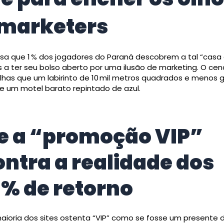
 marketers
sa que 1 % dos jogadores do Paraná descobrem a tal “casa 
 a ter seu bolso aberto por uma ilusão de marketing. O cen
lhas que um labirinto de 10 mil metros quadrados e menos 
e um motel barato repintado de azul.
e a “promoção VIP”
ntra a realidade dos
 % de retorno
maioria dos sites ostenta “VIP” como se fosse um presente d