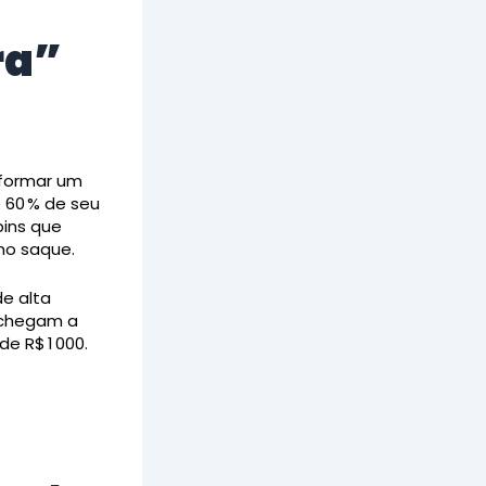
ra”
sformar um
é 60 % de seu
pins que
no saque.
de alta
e chegam a
e R$ 1 000.