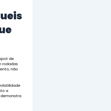
ueis
que
ckpot de
em rodadas
mento, não
olatilidade
nto a
e demonstra