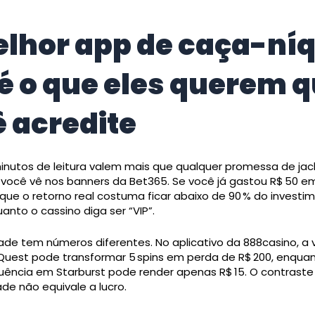
lhor app de caça-níq
é o que eles querem 
 acredite
minutos de leitura valem mais que qualquer promessa de ja
e você vê nos banners da Bet365. Se você já gastou R$ 50 
 que o retorno real costuma ficar abaixo de 90 % do investi
anto o cassino diga ser “VIP”.
ade tem números diferentes. No aplicativo da 888casino, a v
Quest pode transformar 5 spins em perda de R$ 200, enqua
ncia em Starburst pode render apenas R$ 15. O contrast
de não equivale a lucro.