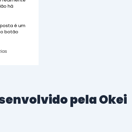
Não há
 aposta é um
no botão
ias
senvolvido pela Okei