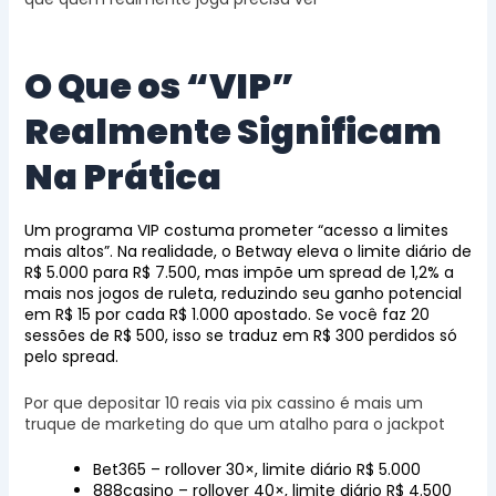
O Que os “VIP”
Realmente Significam
Na Prática
Um programa VIP costuma prometer “acesso a limites
mais altos”. Na realidade, o Betway eleva o limite diário de
R$ 5.000 para R$ 7.500, mas impõe um spread de 1,2% a
mais nos jogos de ruleta, reduzindo seu ganho potencial
em R$ 15 por cada R$ 1.000 apostado. Se você faz 20
sessões de R$ 500, isso se traduz em R$ 300 perdidos só
pelo spread.
Por que depositar 10 reais via pix cassino é mais um
truque de marketing do que um atalho para o jackpot
Bet365 – rollover 30×, limite diário R$ 5.000
888casino – rollover 40×, limite diário R$ 4.500