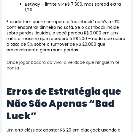
Betway – limite VIP R$ 7.500, mas spread extra
1,2%
E ainda tem quem compare o “cashback” de 5% a 10%
com encontrar dinheiro no sofá. Se o cashback incide
sobre perdas líquidas, e você perdeu R$ 2.000 em um
mês, o máximo que receberá é R$ 200 – nada que cubra
a taxa de 5% sobre o turnover de R$ 20.000 que
provavelmente gerou suas perdas.
Onde jogar bacará ao vivo: a verdade que ninguém te
conta
Erros de Estratégia que
Não São Apenas “Bad
Luck”
Um erro clássico: apostar R$ 20 em blackjack usando a