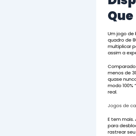
Que 
Um jogo de 
quadro de 8
multiplicar 
assim a expe
Comparado a
menos de 30 
quase nunca
modo 100% “f
real.
Jogos de cas
E tem mais.
para desbloq
rastrear se