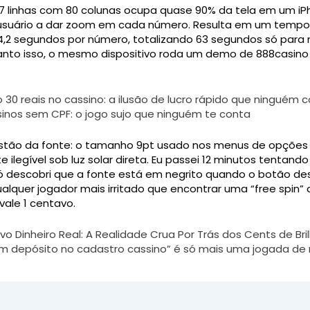
 7 linhas com 80 colunas ocupa quase 90% da tela em um iPh
usuário a dar zoom em cada número. Resulta em um temp
4,2 segundos por número, totalizando 63 segundos só para 
anto isso, o mesmo dispositivo roda um demo de 888casino
30 reais no cassino: a ilusão de lucro rápido que ninguém 
sinos sem CPF: o jogo sujo que ninguém te conta
stão da fonte: o tamanho 9pt usado nos menus de opções
 ilegível sob luz solar direta. Eu passei 12 minutos tentando l
ó descobri que a fonte está em negrito quando o botão de
ualquer jogador mais irritado que encontrar uma “free spin” 
vale 1 centavo.
vo Dinheiro Real: A Realidade Crua Por Trás dos Cents de Bri
m depósito no cadastro cassino” é só mais uma jogada de