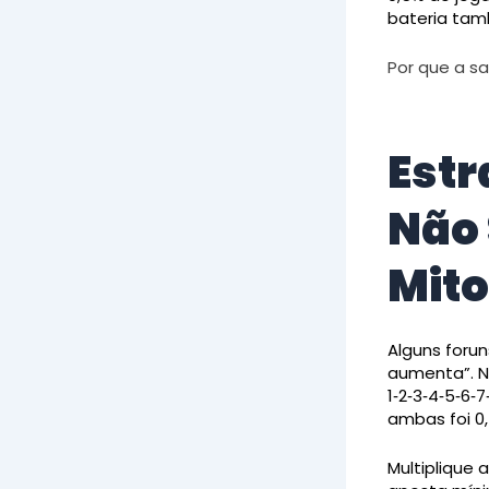
bateria tam
Por que a sa
Estr
Não 
Mito
Alguns foru
aumenta”. Na
1‑2‑3‑4‑5‑6‑7
ambas foi 0,
Multiplique 