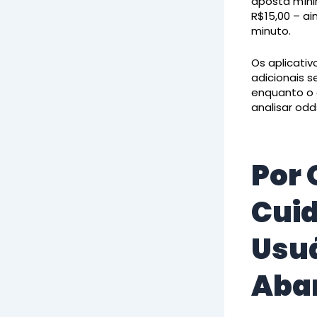
aposta mínim
R$15,00 – a
minuto.
Os aplicati
adicionais s
enquanto o 
analisar od
Por 
Cuid
Usuá
Aba