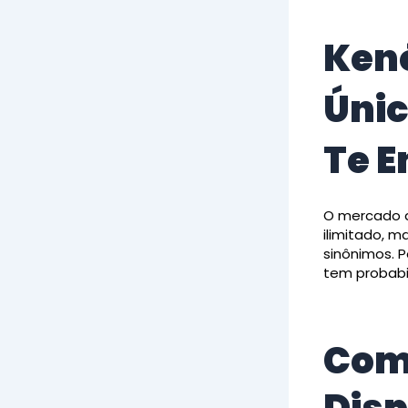
Kenó
Únic
Te 
O mercado d
ilimitado, m
sinônimos. 
tem probabi
Com
Disp