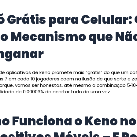
 Grátis para Celular:
o Mecanismo que Não
Enganar
e aplicativos de keno promete mais “grátis” do que um c
as 7 em cada 10 jogadores caem na ilusão de que sorte e ze
Porque, vamos ser honestos, até mesmo a combinação 5‑10‑
lidade de 0,00003% de acertar tudo de uma vez.
o Funciona o Keno no
ositivos Móveis – E Po