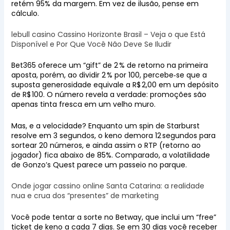
retém 95% da margem. Em vez de ilusão, pense em
cálculo.
lebull casino Cassino Horizonte Brasil – Veja o que Está
Disponível e Por Que Você Não Deve Se Iludir
Bet365 oferece um “gift” de 2 % de retorno na primeira
aposta, porém, ao dividir 2 % por 100, percebe‑se que a
suposta generosidade equivale a R$ 2,00 em um depósito
de R$ 100. O número revela a verdade: promoções são
apenas tinta fresca em um velho muro.
Mas, e a velocidade? Enquanto um spin de Starburst
resolve em 3 segundos, o keno demora 12 segundos para
sortear 20 números, e ainda assim o RTP (retorno ao
jogador) fica abaixo de 85%. Comparado, a volatilidade
de Gonzo’s Quest parece um passeio no parque.
Onde jogar cassino online Santa Catarina: a realidade
nua e crua dos “presentes” de marketing
Você pode tentar a sorte no Betway, que inclui um “free”
ticket de keno a cada 7 dias. Se em 30 dias você receber