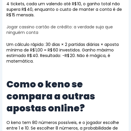
4 tickets, cada um valendo até R$ 10, o ganho total não
supera R$ 40, enquanto o custo de manter a conta é de
R$ 15 mensais.
Jogar cassino cartão de crédito: a verdade suja que
ninguém conta
Um cálculo rápido: 30 dias × 2 partidas diárias × aposta
mínima de R$ 1,00 = R$ 60 investidos. Ganho máximo
estimado R$ 40. Resultado: -R$ 20. Não é mágica, é
matemática.
Como o keno se
compara a outras
apostas online?
O keno tem 80 números possíveis, e o jogador escolhe
entre 1 e 10. Se escolher 8 números, a probabilidade de