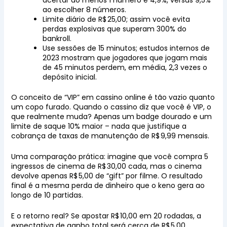
ao escolher 8 números.
Limite diário de R$ 25,00; assim você evita
perdas explosivas que superam 300% do
bankroll.
Use sessões de 15 minutos; estudos internos de
2023 mostram que jogadores que jogam mais
de 45 minutos perdem, em média, 2,3 vezes o
depósito inicial.
O conceito de “VIP” em cassino online é tão vazio quanto
um copo furado. Quando o cassino diz que você é VIP, o
que realmente muda? Apenas um badge dourado e um
limite de saque 10% maior – nada que justifique a
cobrança de taxas de manutenção de R$ 9,99 mensais.
Uma comparação prática: imagine que você compra 5
ingressos de cinema de R$ 30,00 cada, mas o cinema
devolve apenas R$ 5,00 de “gift” por filme. O resultado
final é a mesma perda de dinheiro que o keno gera ao
longo de 10 partidas.
E o retorno real? Se apostar R$ 10,00 em 20 rodadas, a
expectativa de ganho total será cerca de R$ 5,00,