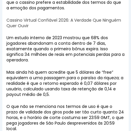
que o cassino prefere a estabilidade dos termos do que
a emoção dos pagamentos.
Cassino Virtual Confiável 2026: A Verdade Que Ninguém
Quer Ouvir
Um estudo interno de 2023 mostrou que 68% dos
jogadores abandonam a conta dentro de 7 dias,
exatamente quando o primeiro bônus expira. Isso
significa 34 milhões de reais em potenciais perdas para a
operadora.
Mas ainda há quem acredite que 5 dólares de “free”
equivalem a uma passagem para o paraíso da riqueza; a
realidade é que o retorno esperado é 0,07 dólares por
usuário, calculado usando taxa de retenção de 0,14 e
payout médio de 0,5.
O que não se menciona nos termos de uso é que o
prazo de validade dos giros pode ser tão curto quanto 24
horas, e o horário de corte costuma ser 23:59 GMT, o que
pega jogadores de São Paulo desprevenidos às 20:59
local.