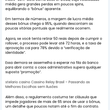
média gera grandes perdas em poucos spins,
equilibrando o “bônus” aparente.
Em termos de números, a margem de lucro média
desses bônus chega a 95%, quando descontam as
poucas vitórias pontuais que realmente ocorrem.
Agora, se você tenta retirar 50 reais depois de cumprir o
rollover, o processo pode levar até 72 horas, e a taxa de
aprovação cai para 78% devido a “verificação de
identidade”.
Essa demora se assemelha a esperar na fila do banco
para abrir conta: o caos administrativo supera qualquer
suposta “promoção”.
stelario casino Cassino Relay Brasil – Passando as
Melhores Escolhas sem Ilusões
Além disso, o regulamento costuma ter cláusula que
impede jogadores de mais de 65 anos de usar o bônus,
um detalhe que poucos notam até o fim do contrato.