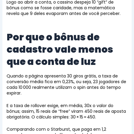
Logo ao abrir a conta, o cassino despeja 10 “gift” de
bônus como se fosse caridade, mas a matemática
revela que 9 deles evaporam antes de você perceber.
Por que o bônus de
cadastro vale menos
que a conta de luz
Quando a página apresenta 30 giros grátis, a taxa de
conversão média fica em 0,23%, ou seja, 23 jogadores de
cada 10 000 realmente utilizam o spin antes do tempo
expirar.
E a taxa de rollover exige, em média, 30x o valor do
bônus; assim, 15 reais de “free” viram 450 reais de aposta
obrigatória. O cálculo simples: 30 × 15 = 450.
Comparando com o Starburst, que paga em 1,2