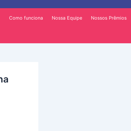
o
Como funciona
Nossa Equipe
Nossos Prêmios
ha