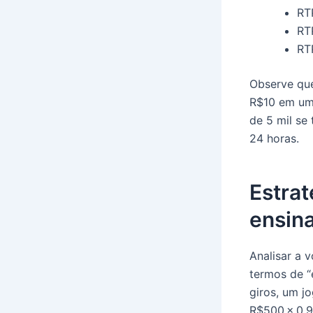
RT
RT
RT
Observe que
R$10 em um 
de 5 mil se
24 horas.
Estrat
ensina
Analisar a 
termos de “
giros, um j
R$500 × 0,9