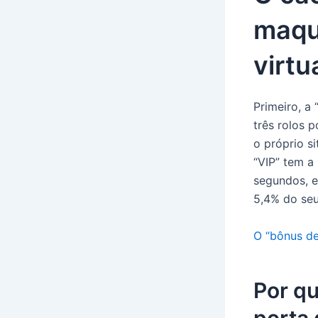
maqu
virtu
Primeiro, a
três rolos 
o próprio s
“VIP” tem 
segundos, e
5,4% do seu
O “bônus de
Por q