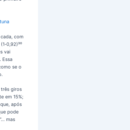
rtuna
s cada, com
(1‑0,92)³⁰
s vai
. Essa
 como se o
o.
três giros
te em 15%;
 que, após
 que pode
l”… mas