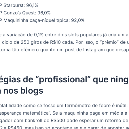
P Starburst: 96,1%
P Gonzo’s Quest: 96,0%
P Maquininha caça-níquel típica: 92,0%
 a variação de 0,1% entre dois slots populares já cria um 
ciclo de 250 giros de R$10 cada. Por isso, o “prêmio” de 
 torna tão efêmero quanto um post de Instagram que desa
égias de “profissional” que ni
 nos blogs
volatilidade como se fosse um termômetro de febre é inútil
esperança matemática”. Se a maquininha paga em média a
ogador com bankroll de R$500 pode esperar um retorno de
2 = R$460, mas isso só acontece se ele parar de apostar a