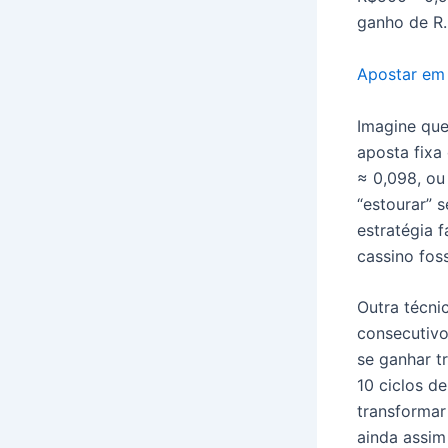
ganho de R.
Apostar em 
Imagine que
aposta fixa
≈ 0,098, ou
“estourar” 
estratégia 
cassino fos
Outra técni
consecutivo
se ganhar tr
10 ciclos d
transformar
ainda assim