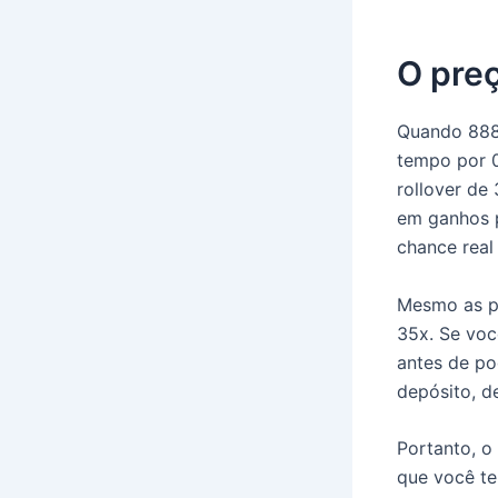
O preç
Quando 888c
tempo por 0
rollover de
em ganhos p
chance real
Mesmo as p
35x. Se voc
antes de po
depósito, d
Portanto, o 
que você te