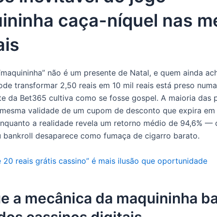
ininha caça-níquel nas m
ais
 “maquininha” não é um presente de Natal, e quem ainda ach
pode transformar 2,50 reais em 10 mil reais está preso numa
ite da Bet365 cultiva como se fosse gospel. A maioria das
a mesma validade de um cupom de desconto que expira em
nquanto a realidade revela um retorno médio de 94,6% — o
 bankroll desaparece como fumaça de cigarro barato.
 20 reais grátis cassino” é mais ilusão que oportunidade
ue a mecânica da maquininha ba