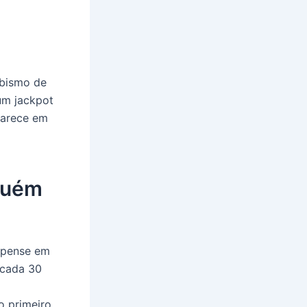
abismo de
um jackpot
parece em
nguém
; pense em
 cada 30
o primeiro