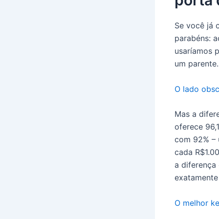
porta 
Se você já 
parabéns: 
usaríamos p
um parente.
O lado obsc
Mas a difer
oferece 96,
com 92% – u
cada R$1.00
a diferença
exatamente 
O melhor ke