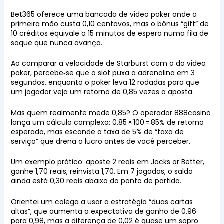
Bet365 oferece uma bancada de video poker onde a
primeira mão custa 0,10 centavos, mas o bônus “gift” de
10 créditos equivale a 15 minutos de espera numa fila de
saque que nunca avança.
Ao comparar a velocidade de Starburst com a do video
poker, percebe‑se que o slot puxa a adrenalina em 3
segundos, enquanto o poker leva 12 rodadas para que
um jogador veja um retorno de 0,85 vezes a aposta.
Mas quem realmente mede 0,85? O operador 888casino
lança um cálculo complexo: 0,85 × 100 = 85% de retorno
esperado, mas esconde a taxa de 5% de “taxa de
serviço” que drena o lucro antes de você perceber.
Um exemplo prático: aposte 2 reais em Jacks or Better,
ganhe 1,70 reais, reinvista 1,70. Em 7 jogadas, o saldo
ainda está 0,30 reais abaixo do ponto de partida.
Orientei um colega a usar a estratégia “duas cartas
altas”, que aumenta a expectativa de ganho de 0,96
para 0,98, mas a diferença de 0,02 é quase um sopro