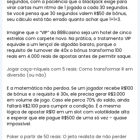
segundos, com a paciência que o blackjack exige para
virar cartas num ritmo de 1 jogada a cada 30 segundos.
Se você pensa que 30 segundos valem R$50 de bônus,
seu cálculo está tão errado quanto achar que 1+1=3.
Imagine que o “VIP” da 888casino seja um hotel de cinco
estrelas com carpete novo. Na prática, o tratamento VIP
equivale a um lençol de algodão barato, porque o
requisito de turnover de 40x o bônus transforma 100
reais em 4.000 reais de apostas antes de permitir saque.
Jogar caça-níqueis com 5 reais: Como transformar R em
diversão (ou não)
E a matemática não perdoa. Se um jogador recebe R$100
de bônus e o requisito é 30x, ele precisa gerar R$3.000
em volume de jogo. Caso ele perca 70% do saldo, ainda
faltará R$2.100 para cumprir a condição. É a mesma
lógica de apostar R$10 em um slot com volatilidade alta
e esperar que ele pague R$500 de uma só vez – quase
impossível.
Poker a partir de 50 reais: O jeito realista de não perder