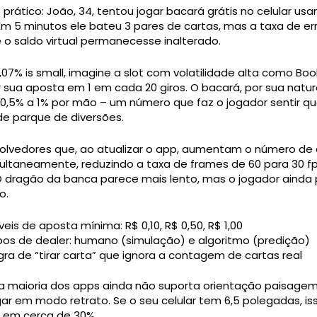
rático: João, 34, tentou jogar bacará grátis no celular us
m 5 minutos ele bateu 3 pares de cartas, mas a taxa de er
o saldo virtual permanecesse inalterado.
 0,07% is small, imagine a slot com volatilidade alta como Boo
 sua aposta em 1 em cada 20 giros. O bacará, por sua natu
 0,5% a 1% por mão – um número que faz o jogador sentir q
de parque de diversões.
volvedores que, ao atualizar o app, aumentam o número de
multaneamente, reduzindo a taxa de frames de 60 para 30 fp
O dragão da banca parece mais lento, mas o jogador ainda
o.
íveis de aposta mínima: R$ 0,10, R$ 0,50, R$ 1,00
ipos de dealer: humano (simulação) e algoritmo (predição)
egra de “tirar carta” que ignora a contagem de cartas real
 a maioria dos apps ainda não suporta orientação paisagem
gar em modo retrato. Se o seu celular tem 6,5 polegadas, is
l em cerca de 30%.