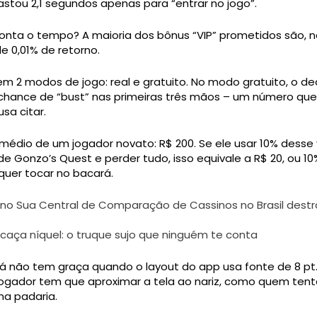
astou 2,1 segundos apenas para “entrar no jogo”.
nta o tempo? A maioria dos bônus “VIP” prometidos são, na
e 0,01% de retorno.
m 2 modos de jogo: real e gratuito. No modo gratuito, o deal
chance de “bust” nas primeiras três mãos – um número qu
sa citar.
édio de um jogador novato: R$ 200. Se ele usar 10% desse 
 de Gonzo’s Quest e perder tudo, isso equivale a R$ 20, ou 1
quer tocar no bacará.
ino Sua Central de Comparação de Cassinos no Brasil destró
 caça níquel: o truque sujo que ninguém te conta
á não tem graça quando o layout do app usa fonte de 8 pt. 
o jogador tem que aproximar a tela ao nariz, como quem tenta
ma padaria.