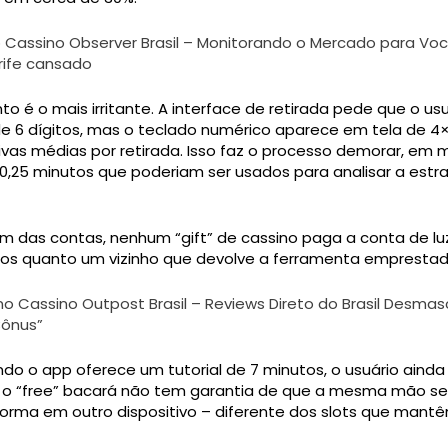
o Cassino Observer Brasil – Monitorando o Mercado para Vo
rife cansado
to é o mais irritante. A interface de retirada pede que o usu
e 6 dígitos, mas o teclado numérico aparece em tela de 4×
vas médias por retirada. Isso faz o processo demorar, em m
,25 minutos que poderiam ser usados para analisar a estra
im das contas, nenhum “gift” de cassino paga a conta de luz
os quanto um vizinho que devolve a ferramenta empresta
ino Cassino Outpost Brasil – Reviews Direto do Brasil Desma
Bônus”
o o app oferece um tutorial de 7 minutos, o usuário aind
 o “free” bacará não tem garantia de que a mesma mão se
rma em outro dispositivo – diferente dos slots que mant