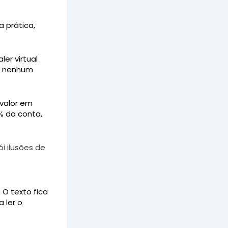
 prática,
er virtual
e nenhum
valor em
0% da conta,
i ilusões de
O texto fica
 ler o