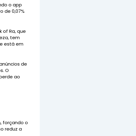
ando o app
ro de 0,07%
k of Ra, que
reza, tem
ue está em
 anúncios de
s. O
 perde ao
, forçando o
so reduz a