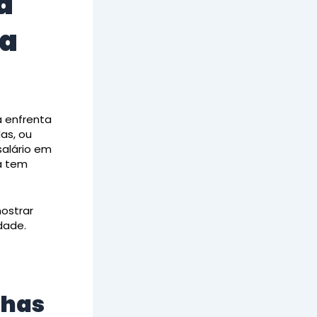
a
a
a enfrenta
as, ou
salário em
a tem
ostrar
dade.
nhas