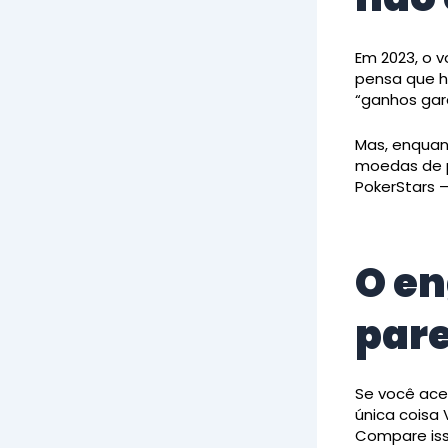
Em 2023, o v
pensa que h
“ganhos gar
Mas, enquan
moedas de pr
PokerStars –
O en
pare
Se você acei
única coisa 
Compare iss