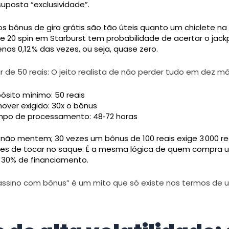
uposta “exclusividade”.
os bônus de giro grátis são tão úteis quanto um chiclete na 
 20 spin em Starburst tem probabilidade de acertar o jackp
s 0,12 % das vezes, ou seja, quase zero.
ir de 50 reais: O jeito realista de não perder tudo em dez m
ósito mínimo: 50 reais
nover exigido: 30x o bônus
po de processamento: 48‑72 horas
não mentem; 30 vezes um bônus de 100 reais exige 3 000 r
es de tocar no saque. É a mesma lógica de quem compra 
 30% de financiamento.
assino com bônus” é um mito que só existe nos termos de 