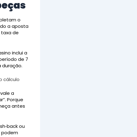
peças
mpletam o
ando a aposta
 taxa de
ino inclui a
período de 7
a duração.
o cálculo
ivale a
r”. Porque
meça antes
ash‑back ou
ue podem