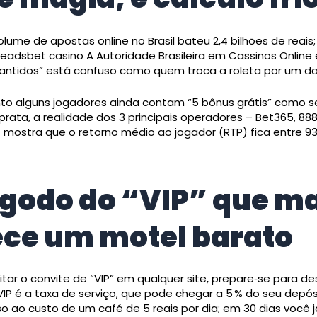
olume de apostas online no Brasil bateu 2,4 bilhões de reai
eadsbet casino A Autoridade Brasileira em Cassinos Online
antidos” está confuso como quem troca a roleta por um da
to alguns jogadores ainda contam “5 bônus grátis” como 
ata, a realidade dos 3 principais operadores – Bet365, 88
 mostra que o retorno médio ao jogador (RTP) fica entre 93 
godo do “VIP” que ma
ce um motel barato
tar o convite de “VIP” em qualquer site, prepare‑se para de
VIP é a taxa de serviço, que pode chegar a 5 % do seu depós
o ao custo de um café de 5 reais por dia; em 30 dias você 