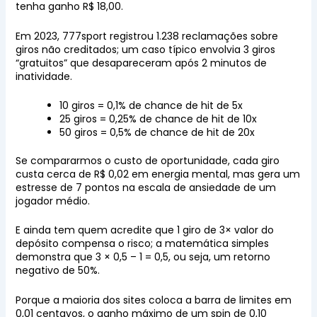
tenha ganho R$ 18,00.
Em 2023, 777sport registrou 1.238 reclamações sobre
giros não creditados; um caso típico envolvia 3 giros
“gratuitos” que desapareceram após 2 minutos de
inatividade.
10 giros = 0,1% de chance de hit de 5x
25 giros = 0,25% de chance de hit de 10x
50 giros = 0,5% de chance de hit de 20x
Se compararmos o custo de oportunidade, cada giro
custa cerca de R$ 0,02 em energia mental, mas gera um
estresse de 7 pontos na escala de ansiedade de um
jogador médio.
E ainda tem quem acredite que 1 giro de 3× valor do
depósito compensa o risco; a matemática simples
demonstra que 3 × 0,5 – 1 = 0,5, ou seja, um retorno
negativo de 50%.
Porque a maioria dos sites coloca a barra de limites em
0,01 centavos, o ganho máximo de um spin de 0,10