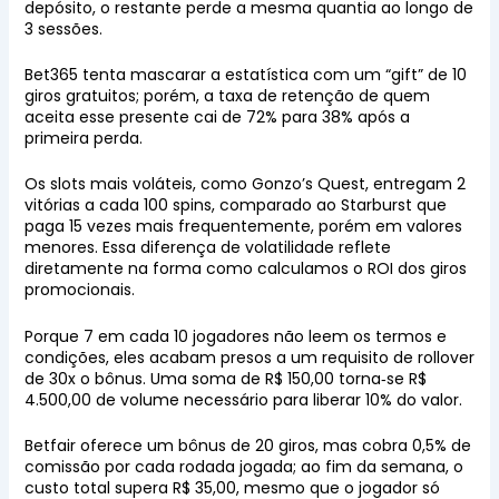
depósito, o restante perde a mesma quantia ao longo de
3 sessões.
Bet365 tenta mascarar a estatística com um “gift” de 10
giros gratuitos; porém, a taxa de retenção de quem
aceita esse presente cai de 72% para 38% após a
primeira perda.
Os slots mais voláteis, como Gonzo’s Quest, entregam 2
vitórias a cada 100 spins, comparado ao Starburst que
paga 15 vezes mais frequentemente, porém em valores
menores. Essa diferença de volatilidade reflete
diretamente na forma como calculamos o ROI dos giros
promocionais.
Porque 7 em cada 10 jogadores não leem os termos e
condições, eles acabam presos a um requisito de rollover
de 30x o bônus. Uma soma de R$ 150,00 torna‑se R$
4.500,00 de volume necessário para liberar 10% do valor.
Betfair oferece um bônus de 20 giros, mas cobra 0,5% de
comissão por cada rodada jogada; ao fim da semana, o
custo total supera R$ 35,00, mesmo que o jogador só