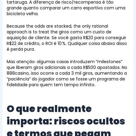
tartaruga. A diferença de risco/recompensa é tão
grande quanto comparar um carro esportivo com uma
bicicleta velha.
Because the odds are stacked, the only rational
approach is to treat the giros como um custo de
aquisição de cliente. Se você gasta R$20 para conseguir
R$22 de crédito, o ROI é 10 %. Qualquer coisa abaixo disso
é perda pura.
Mas atenção: algumas casas introduzem “milestones”
que liberam giros adicionais a cada R$500 apostados. No
888casino, isso ocorre a cada 3 mil giros, aumentando a
“paciência” do jogador como se fosse um programa de
fidelidade para quem tem tempo infinito.
O que realmente
importa: riscos ocultos
e termos que pegam