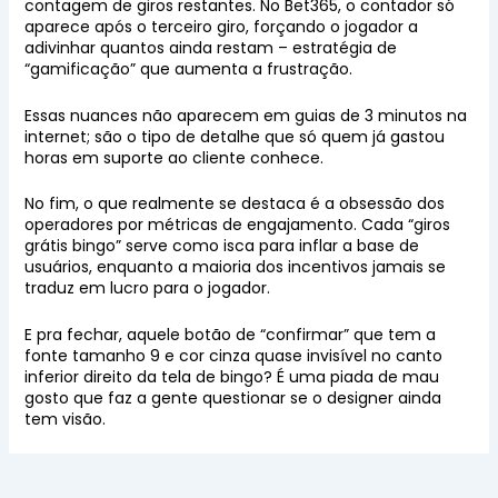
contagem de giros restantes. No Bet365, o contador só
aparece após o terceiro giro, forçando o jogador a
adivinhar quantos ainda restam – estratégia de
“gamificação” que aumenta a frustração.
Essas nuances não aparecem em guias de 3 minutos na
internet; são o tipo de detalhe que só quem já gastou
horas em suporte ao cliente conhece.
No fim, o que realmente se destaca é a obsessão dos
operadores por métricas de engajamento. Cada “giros
grátis bingo” serve como isca para inflar a base de
usuários, enquanto a maioria dos incentivos jamais se
traduz em lucro para o jogador.
E pra fechar, aquele botão de “confirmar” que tem a
fonte tamanho 9 e cor cinza quase invisível no canto
inferior direito da tela de bingo? É uma piada de mau
gosto que faz a gente questionar se o designer ainda
tem visão.