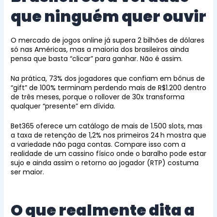
que ninguém quer ouvir
O mercado de jogos online já supera 2 bilhões de dólares
só nas Américas, mas a maioria dos brasileiros ainda
pensa que basta “clicar” para ganhar. Não é assim.
Na prática, 73% dos jogadores que confiam em bônus de
“gift” de 100% terminam perdendo mais de R$1.200 dentro
de três meses, porque o rollover de 30x transforma
qualquer “presente” em dívida.
Bet365 oferece um catálogo de mais de 1.500 slots, mas
a taxa de retenção de 1,2% nos primeiros 24 h mostra que
a variedade não paga contas. Compare isso com a
realidade de um cassino físico onde o baralho pode estar
sujo e ainda assim o retorno ao jogador (RTP) costuma
ser maior.
O que realmente dita a