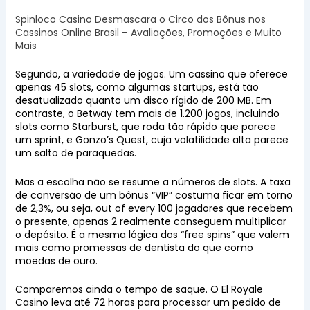
Spinloco Casino Desmascara o Circo dos Bônus nos
Cassinos Online Brasil – Avaliações, Promoções e Muito
Mais
Segundo, a variedade de jogos. Um cassino que oferece
apenas 45 slots, como algumas startups, está tão
desatualizado quanto um disco rígido de 200 MB. Em
contraste, o Betway tem mais de 1.200 jogos, incluindo
slots como Starburst, que roda tão rápido que parece
um sprint, e Gonzo’s Quest, cuja volatilidade alta parece
um salto de paraquedas.
Mas a escolha não se resume a números de slots. A taxa
de conversão de um bônus “VIP” costuma ficar em torno
de 2,3%, ou seja, out of every 100 jogadores que recebem
o presente, apenas 2 realmente conseguem multiplicar
o depósito. É a mesma lógica dos “free spins” que valem
mais como promessas de dentista do que como
moedas de ouro.
Comparemos ainda o tempo de saque. O El Royale
Casino leva até 72 horas para processar um pedido de