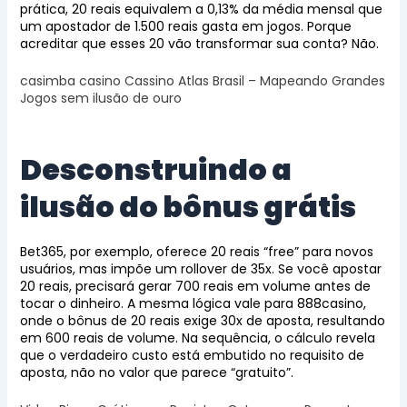
prática, 20 reais equivalem a 0,13% da média mensal que
um apostador de 1.500 reais gasta em jogos. Porque
acreditar que esses 20 vão transformar sua conta? Não.
casimba casino Cassino Atlas Brasil – Mapeando Grandes
Jogos sem ilusão de ouro
Desconstruindo a
ilusão do bônus grátis
Bet365, por exemplo, oferece 20 reais “free” para novos
usuários, mas impõe um rollover de 35x. Se você apostar
20 reais, precisará gerar 700 reais em volume antes de
tocar o dinheiro. A mesma lógica vale para 888casino,
onde o bônus de 20 reais exige 30x de aposta, resultando
em 600 reais de volume. Na sequência, o cálculo revela
que o verdadeiro custo está embutido no requisito de
aposta, não no valor que parece “gratuito”.