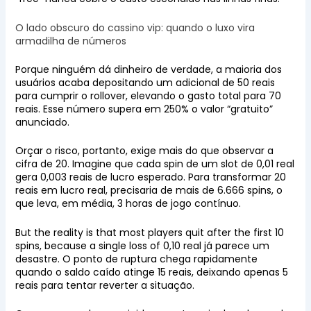
O lado obscuro do cassino vip: quando o luxo vira
armadilha de números
Porque ninguém dá dinheiro de verdade, a maioria dos
usuários acaba depositando um adicional de 50 reais
para cumprir o rollover, elevando o gasto total para 70
reais. Esse número supera em 250% o valor “gratuito”
anunciado.
Orçar o risco, portanto, exige mais do que observar a
cifra de 20. Imagine que cada spin de um slot de 0,01 real
gera 0,003 reais de lucro esperado. Para transformar 20
reais em lucro real, precisaria de mais de 6.666 spins, o
que leva, em média, 3 horas de jogo contínuo.
But the reality is that most players quit after the first 10
spins, because a single loss of 0,10 real já parece um
desastre. O ponto de ruptura chega rapidamente
quando o saldo caído atinge 15 reais, deixando apenas 5
reais para tentar reverter a situação.