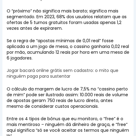
O “próximo” não significa mais barato; significa mais
segmentado. Em 2023, 68% dos usuários relatam que as
ofertas de 5 turnos gratuitos foram usadas apenas 1,2
vezes antes de expirarem.
Se a regra de “apostas mínimas de 0,01 real” fosse
aplicada a um jogo de mesa, o cassino ganharia 0,02 real
por mão, acumulando 12 reais por hora em uma mesa de
6 jogadores.
Jogar bacará online grátis sem cadastro: o mito que
ninguém paga para sustentar
O cálculo da margem de lucro de 7,5% no “cassino perto
de mim” pode ser ilustrado assim: 10.000 reais de volume
de apostas geram 750 reais de lucro direto, antes
mesmo de considerar custos operacionais.
Entre os 4 tipos de bônus que eu monitoro, o “free” é o
mais mentiroso – ninguém dá dinheiro de graça, e “free”
aqui significa “só se você aceitar os termos que ninguém