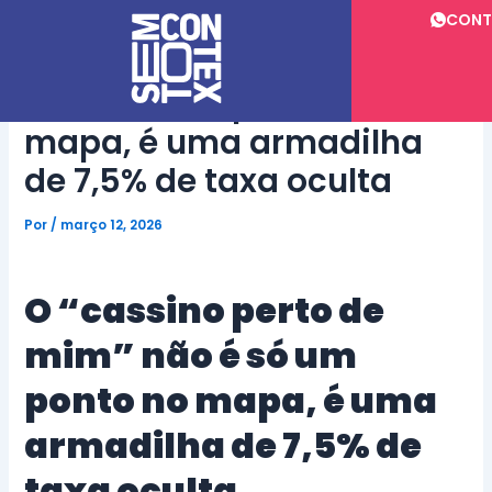
Ir
CONT
para
o
O “cassino perto de mim”
conteúdo
não é só um ponto no
mapa, é uma armadilha
de 7,5% de taxa oculta
Por
/
março 12, 2026
O “cassino perto de
mim” não é só um
ponto no mapa, é uma
armadilha de 7,5% de
taxa oculta