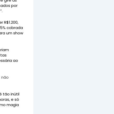
ê gire as
sados por
”.
r R$1.200,
2,5% cobrada
para um show
criam
stas
essária ao
s não
 tão inútil
oras, e só
omo magia