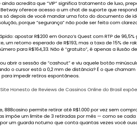
 ainda acredita que “VIP” significa tratamento de luxo, prep
a Betway oferece acesso a um chat de suporte que respon
s só depois de você mandar uma foto do documento de id
solução, porque “segurança” não pode ser feita com clareza
rápido: apostar R$200 em Gonzo’s Quest com RTP de 96,5% 
e, um retorno esperado de R$193, mas a taxa de 15% de rak
úmero para R$164,33. Não é “gratuito”, é apenas a ilusão de 
ou abrir a sessão de “cashout” e viu aquele botão minúscul
ndo o cursor está a 0,2 mm de distância? É o que chamam 
” para impedir retiros espontâneos.
 Site Honesto de Reviews de Cassinos Online do Brasil expõe
e, 888casino permite retirar até R$1.000 por vez sem comp
mas impõe um limite de 3 retiradas por mês — como se cada 
por um guarda noturno que conta quantas vezes você ousa