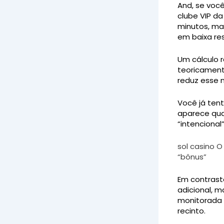
And, se você
clube VIP d
minutos, ma
em baixa re
Um cálculo 
teoricament
reduz esse n
Você já tent
aparece qua
“intencional
sol casino O
“bônus”
Em contrast
adicional, 
monitorada 
recinto.