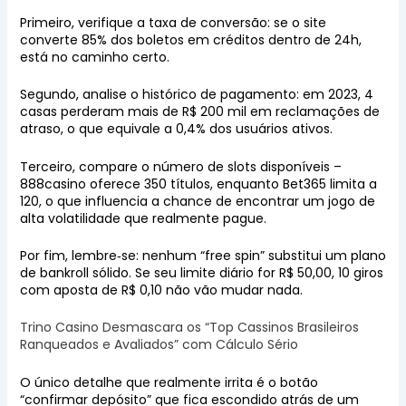
Primeiro, verifique a taxa de conversão: se o site
converte 85% dos boletos em créditos dentro de 24h,
está no caminho certo.
Segundo, analise o histórico de pagamento: em 2023, 4
casas perderam mais de R$ 200 mil em reclamações de
atraso, o que equivale a 0,4% dos usuários ativos.
Terceiro, compare o número de slots disponíveis –
888casino oferece 350 títulos, enquanto Bet365 limita a
120, o que influencia a chance de encontrar um jogo de
alta volatilidade que realmente pague.
Por fim, lembre‑se: nenhum “free spin” substitui um plano
de bankroll sólido. Se seu limite diário for R$ 50,00, 10 giros
com aposta de R$ 0,10 não vão mudar nada.
Trino Casino Desmascara os “Top Cassinos Brasileiros
Ranqueados e Avaliados” com Cálculo Sério
O único detalhe que realmente irrita é o botão
“confirmar depósito” que fica escondido atrás de um