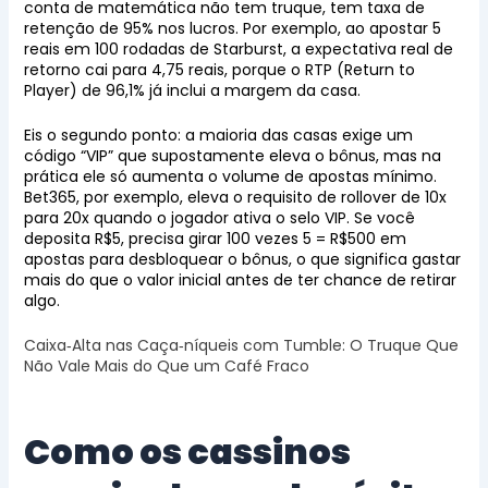
conta de matemática não tem truque, tem taxa de
retenção de 95% nos lucros. Por exemplo, ao apostar 5
reais em 100 rodadas de Starburst, a expectativa real de
retorno cai para 4,75 reais, porque o RTP (Return to
Player) de 96,1% já inclui a margem da casa.
Eis o segundo ponto: a maioria das casas exige um
código “VIP” que supostamente eleva o bônus, mas na
prática ele só aumenta o volume de apostas mínimo.
Bet365, por exemplo, eleva o requisito de rollover de 10x
para 20x quando o jogador ativa o selo VIP. Se você
deposita R$5, precisa girar 100 vezes 5 = R$500 em
apostas para desbloquear o bônus, o que significa gastar
mais do que o valor inicial antes de ter chance de retirar
algo.
Caixa‑Alta nas Caça‑níqueis com Tumble: O Truque Que
Não Vale Mais do Que um Café Fraco
Como os cassinos