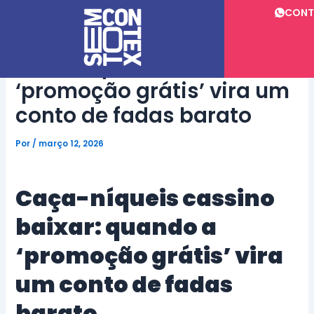
Ir
CONT
para
o
Caça-níqueis cassino
conteúdo
baixar: quando a
‘promoção grátis’ vira um
conto de fadas barato
Por
/
março 12, 2026
Caça-níqueis cassino
baixar: quando a
‘promoção grátis’ vira
um conto de fadas
barato