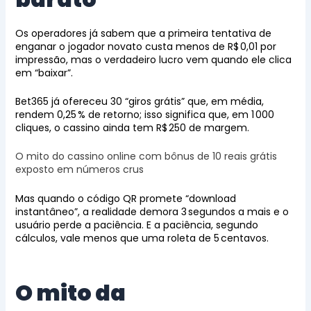
Os operadores já sabem que a primeira tentativa de
enganar o jogador novato custa menos de R$ 0,01 por
impressão, mas o verdadeiro lucro vem quando ele clica
em “baixar”.
Bet365 já ofereceu 30 “giros grátis” que, em média,
rendem 0,25 % de retorno; isso significa que, em 1 000
cliques, o cassino ainda tem R$ 250 de margem.
O mito do cassino online com bônus de 10 reais grátis
exposto em números crus
Mas quando o código QR promete “download
instantâneo”, a realidade demora 3 segundos a mais e o
usuário perde a paciência. E a paciência, segundo
cálculos, vale menos que uma roleta de 5 centavos.
O mito da