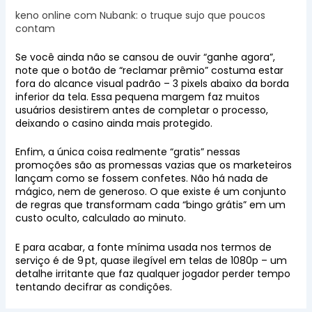
keno online com Nubank: o truque sujo que poucos
contam
Se você ainda não se cansou de ouvir “ganhe agora”,
note que o botão de “reclamar prêmio” costuma estar
fora do alcance visual padrão – 3 pixels abaixo da borda
inferior da tela. Essa pequena margem faz muitos
usuários desistirem antes de completar o processo,
deixando o casino ainda mais protegido.
Enfim, a única coisa realmente “gratis” nessas
promoções são as promessas vazias que os marketeiros
lançam como se fossem confetes. Não há nada de
mágico, nem de generoso. O que existe é um conjunto
de regras que transformam cada “bingo grátis” em um
custo oculto, calculado ao minuto.
E para acabar, a fonte mínima usada nos termos de
serviço é de 9 pt, quase ilegível em telas de 1080p – um
detalhe irritante que faz qualquer jogador perder tempo
tentando decifrar as condições.