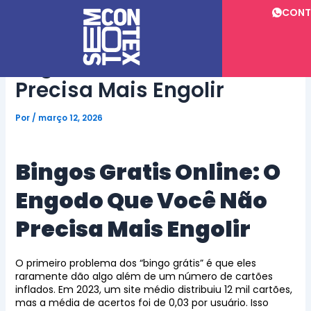
Ir
CONT
para
o
Bingos Gratis Online: O
conteúdo
Engodo Que Você Não
Precisa Mais Engolir
Por
/
março 12, 2026
Bingos Gratis Online: O
Engodo Que Você Não
Precisa Mais Engolir
O primeiro problema dos “bingo grátis” é que eles
raramente dão algo além de um número de cartões
inflados. Em 2023, um site médio distribuiu 12 mil cartões,
mas a média de acertos foi de 0,03 por usuário. Isso