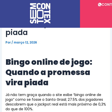
Ir
CONT
para
o
Bingo online de jogo:
conteúdo
Quando a promessa vira
piada
Por
/
março 12, 2026
Bingo online de jogo:
Quando a promessa
vira piada
Já não tem graça quando o site exibe “bingo online de
jogo” como se fosse o Santo Graal; 27.5% dos jogadores
descobrem que o jackpot real está mais próximo de 0,3%
do que de 100%.