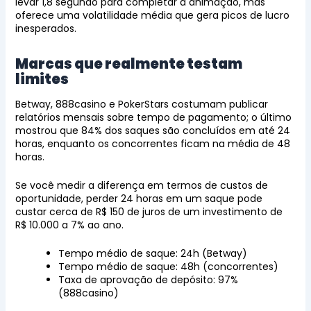
levar 1,8 segundo para completar a animação, mas
oferece uma volatilidade média que gera picos de lucro
inesperados.
Marcas que realmente testam
limites
Betway, 888casino e PokerStars costumam publicar
relatórios mensais sobre tempo de pagamento; o último
mostrou que 84% dos saques são concluídos em até 24
horas, enquanto os concorrentes ficam na média de 48
horas.
Se você medir a diferença em termos de custos de
oportunidade, perder 24 horas em um saque pode
custar cerca de R$ 150 de juros de um investimento de
R$ 10.000 a 7% ao ano.
Tempo médio de saque: 24h (Betway)
Tempo médio de saque: 48h (concorrentes)
Taxa de aprovação de depósito: 97%
(888casino)