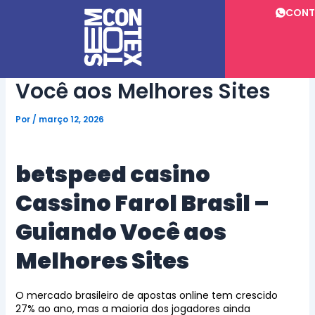
Ir
CONT
para
o
betspeed casino Cassino
conteúdo
Farol Brasil – Guiando
Você aos Melhores Sites
Por
/
março 12, 2026
betspeed casino
Cassino Farol Brasil –
Guiando Você aos
Melhores Sites
O mercado brasileiro de apostas online tem crescido
27% ao ano, mas a maioria dos jogadores ainda