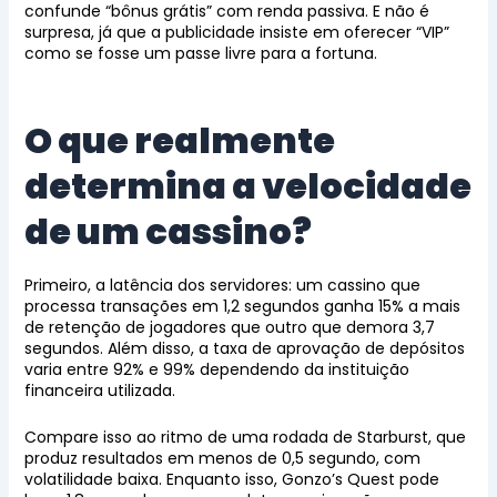
confunde “bônus grátis” com renda passiva. E não é
surpresa, já que a publicidade insiste em oferecer “VIP”
como se fosse um passe livre para a fortuna.
O que realmente
determina a velocidade
de um cassino?
Primeiro, a latência dos servidores: um cassino que
processa transações em 1,2 segundos ganha 15% a mais
de retenção de jogadores que outro que demora 3,7
segundos. Além disso, a taxa de aprovação de depósitos
varia entre 92% e 99% dependendo da instituição
financeira utilizada.
Compare isso ao ritmo de uma rodada de Starburst, que
produz resultados em menos de 0,5 segundo, com
volatilidade baixa. Enquanto isso, Gonzo’s Quest pode