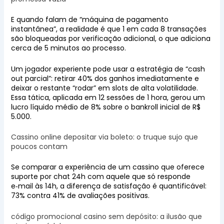
E quando falam de “máquina de pagamento
instantânea”, a realidade é que 1 em cada 8 transações
são bloqueadas por verificação adicional, o que adiciona
cerca de 5 minutos ao processo.
Um jogador experiente pode usar a estratégia de “cash
out parcial”: retirar 40% dos ganhos imediatamente e
deixar o restante “rodar” em slots de alta volatilidade.
Essa tática, aplicada em 12 sessões de 1 hora, gerou um
lucro líquido médio de 8% sobre o bankroll inicial de R$
5.000.
Cassino online depositar via boleto: o truque sujo que
poucos contam
Se comparar a experiência de um cassino que oferece
suporte por chat 24h com aquele que só responde
e‑mail às 14h, a diferença de satisfação é quantificável:
73% contra 41% de avaliações positivas.
código promocional casino sem depósito: a ilusão que