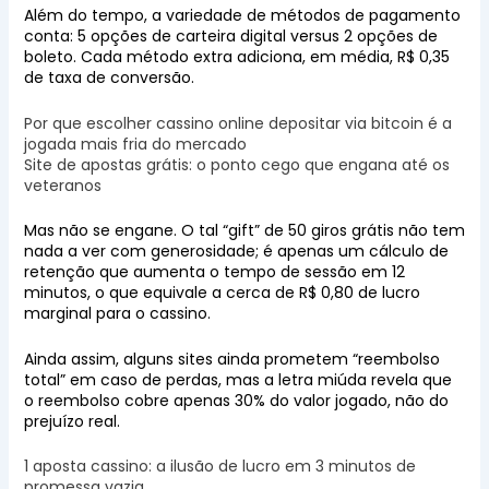
Além do tempo, a variedade de métodos de pagamento
conta: 5 opções de carteira digital versus 2 opções de
boleto. Cada método extra adiciona, em média, R$ 0,35
de taxa de conversão.
Por que escolher cassino online depositar via bitcoin é a
jogada mais fria do mercado
Site de apostas grátis: o ponto cego que engana até os
veteranos
Mas não se engane. O tal “gift” de 50 giros grátis não tem
nada a ver com generosidade; é apenas um cálculo de
retenção que aumenta o tempo de sessão em 12
minutos, o que equivale a cerca de R$ 0,80 de lucro
marginal para o cassino.
Ainda assim, alguns sites ainda prometem “reembolso
total” em caso de perdas, mas a letra miúda revela que
o reembolso cobre apenas 30% do valor jogado, não do
prejuízo real.
1 aposta cassino: a ilusão de lucro em 3 minutos de
promessa vazia