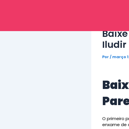
Ir
para
o
conteúdo
Baixe
Iludi
Por
/
março 1
Baix
Pare
O primeiro 
enxame de a