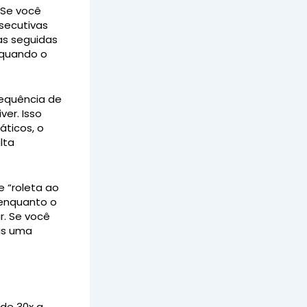
 Se você
secutivas
as seguidas
l quando o
sequência de
ver. Isso
áticos, o
lta
e “roleta ao
 enquanto o
r. Se você
is uma
 de 30x a