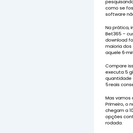
pesquisando,
como se fos
software nã
Na prática, 
Bet365 – cu
download fo
maioria dos 
aquele 6‑min
Compare iss
executa 5 g
quantidade d
5 reais cons
Mas vamos a
Primeiro, o 
chegam a 10 
opções cont
rodada.