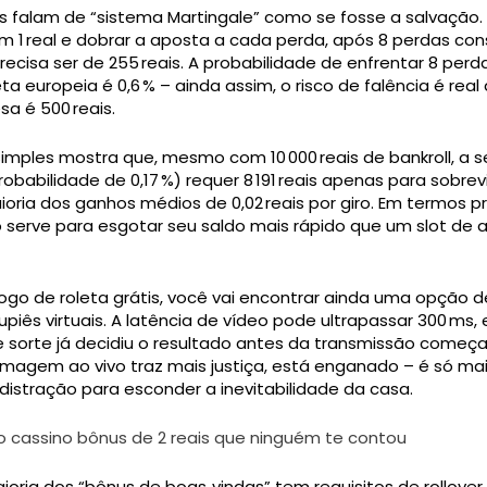
ns falam de “sistema Martingale” como se fosse a salvação.
 1 real e dobrar a aposta a cada perda, após 8 perdas con
ecisa ser de 255 reais. A probabilidade de enfrentar 8 perd
a europeia é 0,6 % – ainda assim, o risco de falência é rea
sa é 500 reais.
imples mostra que, mesmo com 10 000 reais de bankroll, a 
robabilidade de 0,17 %) requer 8 191 reais apenas para sobrevi
oria dos ganhos médios de 0,02 reais por giro. Em termos pr
 serve para esgotar seu saldo mais rápido que um slot de a
jogo de roleta grátis, você vai encontrar ainda uma opção d
upiês virtuais. A latência de vídeo pode ultrapassar 300 ms,
 sorte já decidiu o resultado antes da transmissão começa
imagem ao vivo traz mais justiça, está enganado – é só ma
istração para esconder a inevitabilidade da casa.
 cassino bônus de 2 reais que ninguém te contou
aioria dos “bônus de boas‑vindas” tem requisitos de rollover