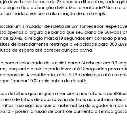
 já deve ter visto mais de 27 banners diferentes, todos grit
se algum tipo de benção divina. Mas a realidade? Uma role
o tem nada a ver com a iluminação de um templo.
instalar um simulador de roleta de um fornecedor respeitáve
sta apenas a largura de banda que seu plano de 50 Mbps of
r de 120 MB, o relógio marca 19 segundos em conexão plena
sites deliberadamente restringe a velocidade para 300 KB/s
utos de espera até parecer punição divina.
o com a velocidade de um slot como Starburst: em 0,3 segu
iros, enquanto a roleta pode levar até 12 segundos para r
e apostas. A volatilidade, aliás, é tão baixa que até um n
egue “ganhar” 0,02 reais antes de desistir.
os detalhes que ninguém menciona nos tutoriais de 888cas
número de linhas de aposta varia de 1 a 5, ao contrário dos s
linhas. Isso significa que a matemática do jogador é mais 
ra 10 – porém a ilusão de controle aumenta o tempo gast