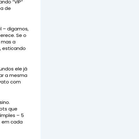
ando “VIP”
ta de
l – digamos,
erece. Se o
, mas a
, esticando
ndos ele já
odar a mesma
ovato com
ino.
lots que
simples – 5
o em cada