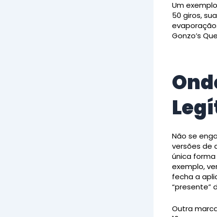
Um exemplo c
50 giros, su
evaporação. 
Gonzo’s Ques
Onde
Legí
Não se enga
versões de 
única forma 
exemplo, ver
fecha a apli
“presente” d
Outra marca