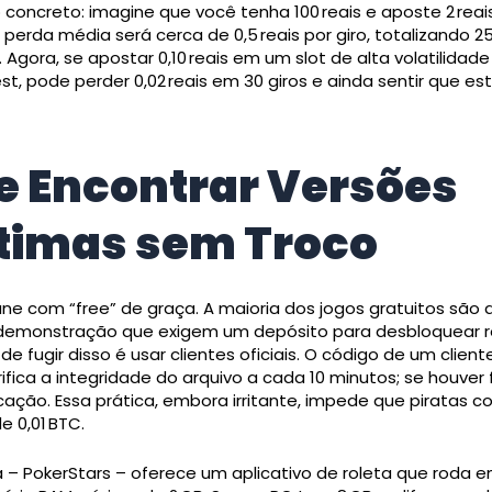
oncreto: imagine que você tenha 100 reais e aposte 2 reais
a perda média será cerca de 0,5 reais por giro, totalizando 25
Agora, se apostar 0,10 reais em um slot de alta volatilidad
t, pode perder 0,02 reais em 30 giros e ainda sentir que est
 Encontrar Versões
timas sem Troco
ne com “free” de graça. A maioria dos jogos gratuitos são
demonstração que exigem um depósito para desbloquear re
de fugir disso é usar clientes oficiais. O código de um client
ifica a integridade do arquivo a cada 10 minutos; se houver f
cação. Essa prática, embora irritante, impede que piratas 
e 0,01 BTC.
 – PokerStars – oferece um aplicativo de roleta que roda