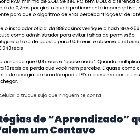
ria RAM mínima de 2 GB. Se seu PC tem 8 GB, a diferença d
é de 0,2 ms por giro, o que é praticamente imperceptível,
ente para que o algoritmo de RNG perceba “frações” de latê
xe o instalador oficial da 888casino; verifique o hash SHA‑256
cute como administrador para evitar falhas de permissão
figure a taxa de aposta para 0,05 reais e observe o retorn
0,048 reais
da achando que 0,05 reais é “quase nada”. Quando multiplic
gera 10 reais de perda que você nem percebe. É quase como 
ta de energia em uma lâmpada LED: o consumo parece insi
 chegar.
celular: o truque sujo que ninguém te conta
tégias de “Aprendizado” q
Valem um Centavo