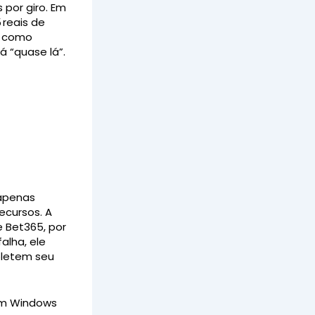
 por giro. Em
 reais de
e como
á “quase lá”.
 apenas
cursos. A
e Bet365, por
alha, ele
coletem seu
 em Windows