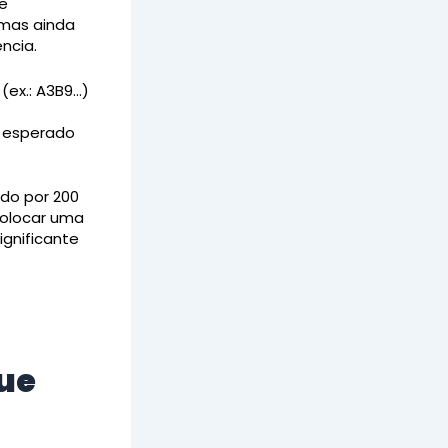
e
 mas ainda
ncia.
 (ex.: A3B9…)
o esperado
ado por 200
colocar uma
gnificante
ue