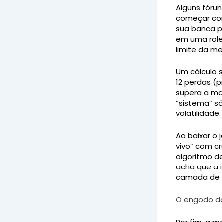
Alguns fóru
começar com
sua banca pr
em uma rolet
limite da me
Um cálculo s
12 perdas (p
supera a mai
“sistema” só
volatilidade.
Ao baixar o 
vivo” com cr
algoritmo de
acha que a 
camada de d
O engodo do
Por fim, a m