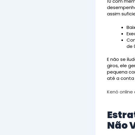
10 com memó
desempenho 
assim sufici
Bai
Exe
Con
de 
E não se ilu
giros, ele 
pequena con
até a conta
Kenó online 
Estra
Não 