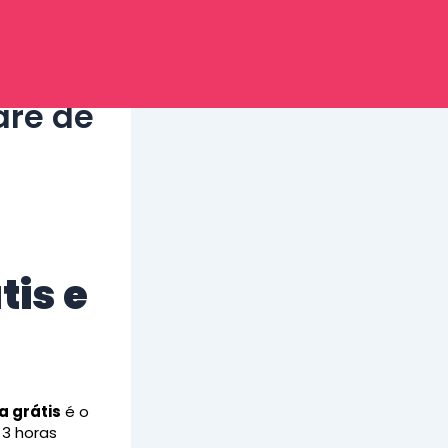
are de
tis e
a grátis
é o
3 horas