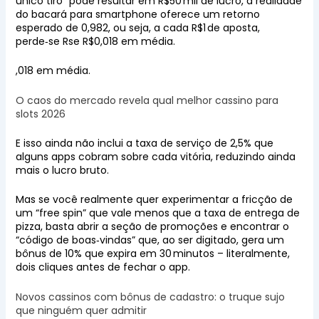
único tiro” pode resultar em R$50 mil de lucro, a realidade
do bacará para smartphone oferece um retorno
esperado de 0,982, ou seja, a cada R$1 de aposta,
perde‑se Rse R$0,018 em média.
,018 em média.
O caos do mercado revela qual melhor cassino para
slots 2026
E isso ainda não inclui a taxa de serviço de 2,5% que
alguns apps cobram sobre cada vitória, reduzindo ainda
mais o lucro bruto.
Mas se você realmente quer experimentar a fricção de
um “free spin” que vale menos que a taxa de entrega de
pizza, basta abrir a seção de promoções e encontrar o
“código de boas‑vindas” que, ao ser digitado, gera um
bônus de 10% que expira em 30 minutos – literalmente,
dois cliques antes de fechar o app.
Novos cassinos com bônus de cadastro: o truque sujo
que ninguém quer admitir