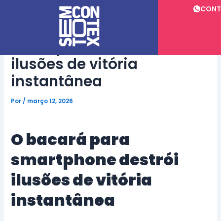
Ir
CONT
para
o
O bacará para
conteúdo
smartphone destrói
ilusões de vitória
instantânea
Por
/
março 12, 2026
O bacará para
smartphone destrói
ilusões de vitória
instantânea