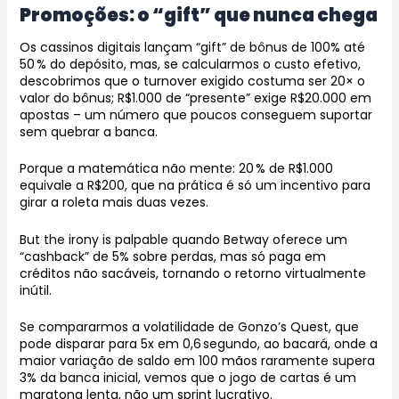
Promoções: o “gift” que nunca chega
Os cassinos digitais lançam “gift” de bônus de 100% até
50 % do depósito, mas, se calcularmos o custo efetivo,
descobrimos que o turnover exigido costuma ser 20× o
valor do bônus; R$1.000 de “presente” exige R$20.000 em
apostas – um número que poucos conseguem suportar
sem quebrar a banca.
Porque a matemática não mente: 20 % de R$1.000
equivale a R$200, que na prática é só um incentivo para
girar a roleta mais duas vezes.
But the irony is palpable quando Betway oferece um
“cashback” de 5% sobre perdas, mas só paga em
créditos não sacáveis, tornando o retorno virtualmente
inútil.
Se compararmos a volatilidade de Gonzo’s Quest, que
pode disparar para 5x em 0,6 segundo, ao bacará, onde a
maior variação de saldo em 100 mãos raramente supera
3% da banca inicial, vemos que o jogo de cartas é um
maratona lenta, não um sprint lucrativo.