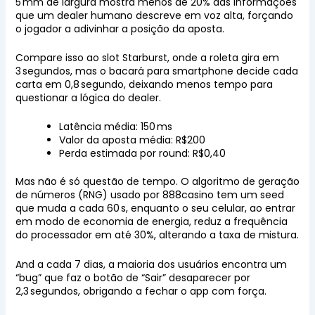
5 mm de largura mostra menos de 20% das informações
que um dealer humano descreve em voz alta, forçando
o jogador a adivinhar a posição da aposta.
Compare isso ao slot Starburst, onde a roleta gira em
3 segundos, mas o bacará para smartphone decide cada
carta em 0,8 segundo, deixando menos tempo para
questionar a lógica do dealer.
Latência média: 150 ms
Valor da aposta média: R$200
Perda estimada por round: R$0,40
Mas não é só questão de tempo. O algoritmo de geração
de números (RNG) usado por 888casino tem um seed
que muda a cada 60 s, enquanto o seu celular, ao entrar
em modo de economia de energia, reduz a frequência
do processador em até 30%, alterando a taxa de mistura.
And a cada 7 dias, a maioria dos usuários encontra um
“bug” que faz o botão de “Sair” desaparecer por
2,3 segundos, obrigando a fechar o app com força.