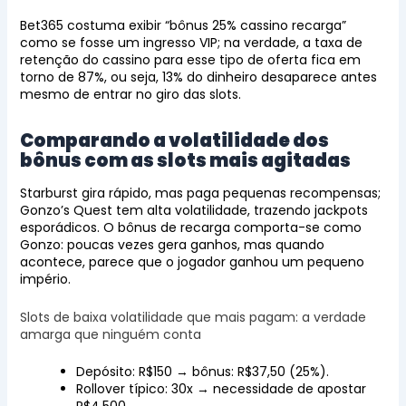
Bet365 costuma exibir “bônus 25% cassino recarga”
como se fosse um ingresso VIP; na verdade, a taxa de
retenção do cassino para esse tipo de oferta fica em
torno de 87%, ou seja, 13% do dinheiro desaparece antes
mesmo de entrar no giro das slots.
Comparando a volatilidade dos
bônus com as slots mais agitadas
Starburst gira rápido, mas paga pequenas recompensas;
Gonzo’s Quest tem alta volatilidade, trazendo jackpots
esporádicos. O bônus de recarga comporta-se como
Gonzo: poucas vezes gera ganhos, mas quando
acontece, parece que o jogador ganhou um pequeno
império.
Slots de baixa volatilidade que mais pagam: a verdade
amarga que ninguém conta
Depósito: R$150 → bônus: R$37,50 (25%).
Rollover típico: 30x → necessidade de apostar