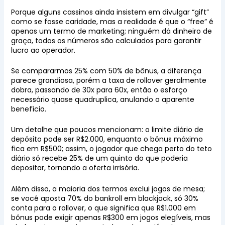
Porque alguns cassinos ainda insistem em divulgar “gift”
como se fosse caridade, mas a realidade é que o “free” é
apenas um termo de marketing; ninguém dá dinheiro de
graça, todos os números são calculados para garantir
lucro ao operador.
Se compararmos 25% com 50% de bônus, a diferença
parece grandiosa, porém a taxa de rollover geralmente
dobra, passando de 30x para 60x, então o esforço
necessário quase quadruplica, anulando o aparente
benefício.
Um detalhe que poucos mencionam: o limite diário de
depósito pode ser R$2.000, enquanto o bônus máximo
fica em R$500; assim, o jogador que chega perto do teto
diário só recebe 25% de um quinto do que poderia
depositar, tornando a oferta irrisória.
Além disso, a maioria dos termos exclui jogos de mesa;
se você aposta 70% do bankroll em blackjack, só 30%
conta para o rollover, o que significa que R$1.000 em
bônus pode exigir apenas R$300 em jogos elegíveis, mas