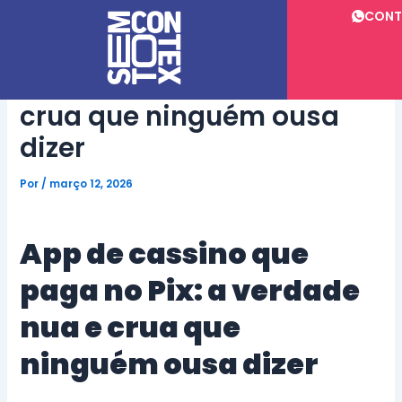
Ir
CONT
para
o
App de cassino que paga
conteúdo
no Pix: a verdade nua e
crua que ninguém ousa
dizer
Por
/
março 12, 2026
App de cassino que
paga no Pix: a verdade
nua e crua que
ninguém ousa dizer