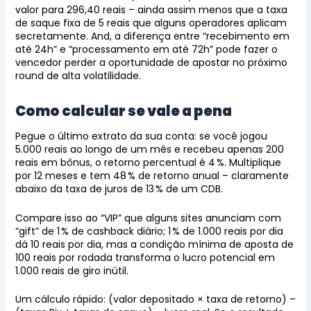
valor para 296,40 reais – ainda assim menos que a taxa
de saque fixa de 5 reais que alguns operadores aplicam
secretamente. And, a diferença entre “recebimento em
até 24h” e “processamento em até 72h” pode fazer o
vencedor perder a oportunidade de apostar no próximo
round de alta volatilidade.
Como calcular se vale a pena
Pegue o último extrato da sua conta: se você jogou
5.000 reais ao longo de um mês e recebeu apenas 200
reais em bônus, o retorno percentual é 4 %. Multiplique
por 12 meses e tem 48 % de retorno anual – claramente
abaixo da taxa de juros de 13 % de um CDB.
Compare isso ao “VIP” que alguns sites anunciam com
“gift” de 1 % de cashback diário; 1 % de 1.000 reais por dia
dá 10 reais por dia, mas a condição mínima de aposta de
100 reais por rodada transforma o lucro potencial em
1.000 reais de giro inútil.
Um cálculo rápido: (valor depositado × taxa de retorno) –