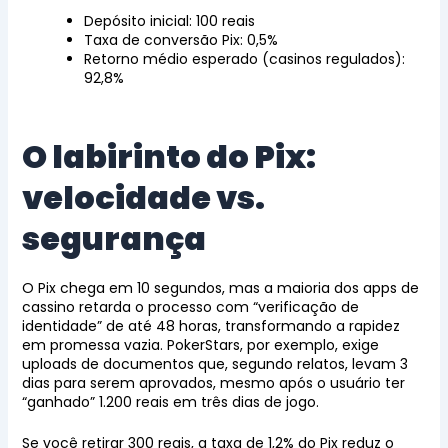
Depósito inicial: 100 reais
Taxa de conversão Pix: 0,5%
Retorno médio esperado (casinos regulados):
92,8%
O labirinto do Pix:
velocidade vs.
segurança
O Pix chega em 10 segundos, mas a maioria dos apps de
cassino retarda o processo com “verificação de
identidade” de até 48 horas, transformando a rapidez
em promessa vazia. PokerStars, por exemplo, exige
uploads de documentos que, segundo relatos, levam 3
dias para serem aprovados, mesmo após o usuário ter
“ganhado” 1.200 reais em três dias de jogo.
Se você retirar 300 reais, a taxa de 1,2% do Pix reduz o