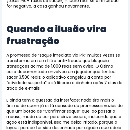
(taxas Pix + taxas de saque) = lucro real. Se o resultado
for negativo, a casa ganhou novamente.
Quando a ilusão vira
frustração
A promessa de “saque imediato via Pix” muitas vezes se
transforma em um filtro anti-fraude que bloqueia
transações acima de 1.000 reais sem aviso. O último
caso documentado envolveu um jogador que tentou
sacar 3.500 reais; o aplicativo congelou a conta por
“atividade suspeita” e só liberou o dinheiro após 7 dias de
troca de e‑mails.
E ainda tem a questão da interface: nada tira mais o
ânimo de quem já está cansado de promessas vazias do
que um botão de “Confirmar saque” que, ao passar o
mouse, muda de cor para cinza escuro, indicando que a
ação está indisponível. Isso me deixa irritado, porque o
layout parece ter sido desenhado por alguém que odeia