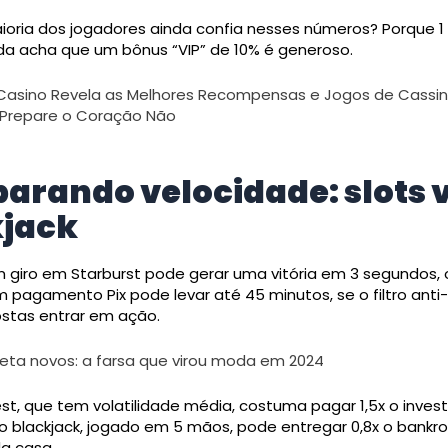
ioria dos jogadores ainda confia nesses números? Porque 
nda acha que um bônus “VIP” de 10% é generoso.
 Casino Revela as Melhores Recompensas e Jogos de Cassi
– Prepare o Coração Não
rando velocidade: slots v
kjack
 giro em Starburst pode gerar uma vitória em 3 segundos, 
m pagamento Pix pode levar até 45 minutos, se o filtro anti
stas entrar em ação.
leta novos: a farsa que virou moda em 2024
st, que tem volatilidade média, costuma pagar 1,5x o inve
o blackjack, jogado em 5 mãos, pode entregar 0,8x o bankro
a casa.