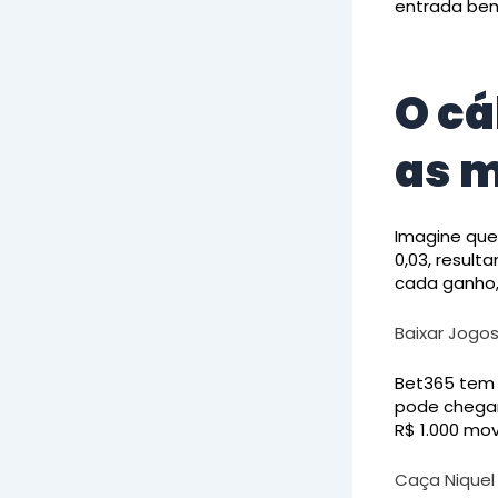
entrada bem
O cá
as m
Imagine que 
0,03, result
cada ganho, 
Baixar Jogo
Bet365 tem 
pode chegar 
R$ 1.000 mo
Caça Niquel