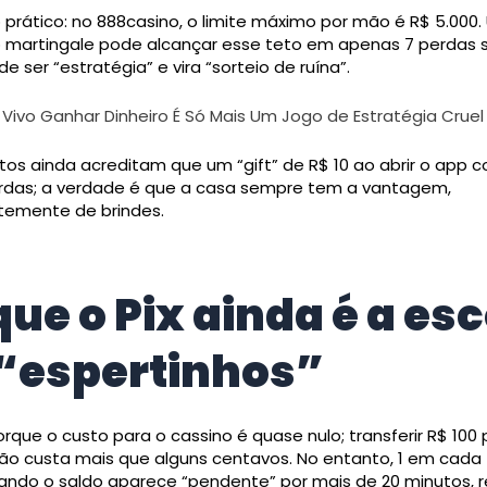
prático: no 888casino, o limite máximo por mão é R$ 5.000.
 martingale pode alcançar esse teto em apenas 7 perdas s
e ser “estratégia” e vira “sorteio de ruína”.
 Vivo Ganhar Dinheiro É Só Mais Um Jogo de Estratégia Cruel
tos ainda acreditam que um “gift” de R$ 10 ao abrir o app
rdas; a verdade é que a casa sempre tem a vantagem,
emente de brindes.
que o Pix ainda é a es
“espertinhos”
porque o custo para o cassino é quase nulo; transferir R$ 100
não custa mais que alguns centavos. No entanto, 1 em cada 
ando o saldo aparece “pendente” por mais de 20 minutos, 