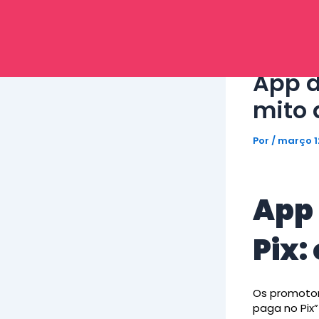
Ir
para
o
conteúdo
App d
mito
Por
/
março 1
App 
Pix:
Os promotor
paga no Pix