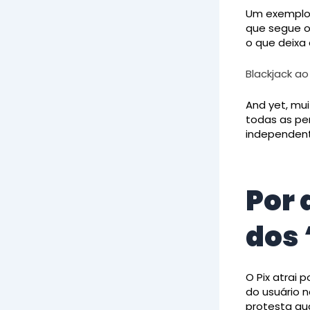
Um exemplo 
que segue o
o que deixa d
Blackjack ao
And yet, mui
todas as pe
independent
Por 
dos 
O Pix atrai 
do usuário 
protesta qu