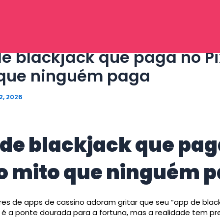
e blackjack que paga no Pi
 que ninguém paga
2, 2026
de blackjack que pag
 o mito que ninguém 
es de apps de cassino adoram gritar que seu “app de blac
” é a ponte dourada para a fortuna, mas a realidade tem pr