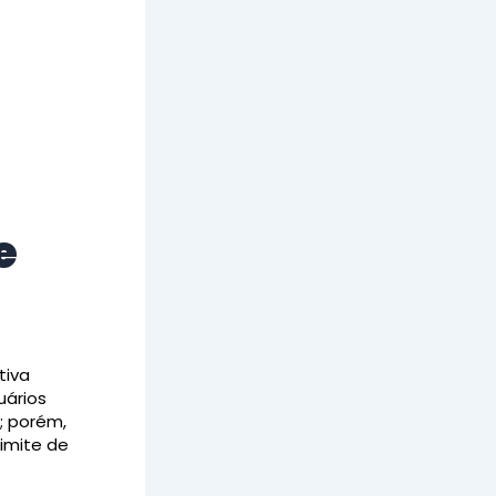
e
tiva
uários
; porém,
limite de