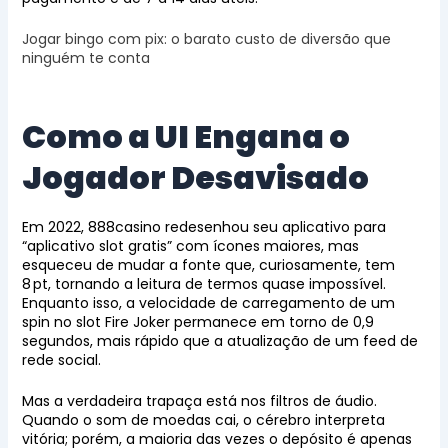
Jogar bingo com pix: o barato custo de diversão que
ninguém te conta
Como a UI Engana o
Jogador Desavisado
Em 2022, 888casino redesenhou seu aplicativo para
“aplicativo slot gratis” com ícones maiores, mas
esqueceu de mudar a fonte que, curiosamente, tem
8 pt, tornando a leitura de termos quase impossível.
Enquanto isso, a velocidade de carregamento de um
spin no slot Fire Joker permanece em torno de 0,9
segundos, mais rápido que a atualização de um feed de
rede social.
Mas a verdadeira trapaça está nos filtros de áudio.
Quando o som de moedas cai, o cérebro interpreta
vitória; porém, a maioria das vezes o depósito é apenas